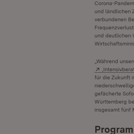
Corona-Pandemie
und ländlichen 
verbundenen Bet
Frequenzverlust
und deutlichen 
Wirtschaftsminis
„Während unser
Extern:
‚Intensivber
für die Zukunft
niederschwellig
gefächerte Sof
Württemberg bei
insgesamt fünf M
Programm