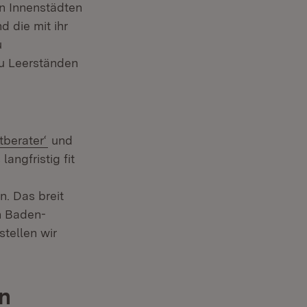
en Innenstädten
 die mit ihr
u
zu Leerständen
(Öffnet in neuem Fenster)
tberater‘
und
langfristig fit
n. Das breit
n Baden-
tellen wir
en