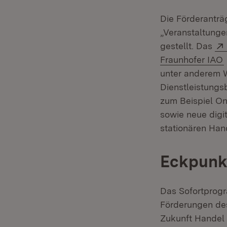
Die Förderanträ
„Veranstaltunge
gestellt. Das
Fraunhofer IAO
unter anderem 
Dienstleistungs
zum Beispiel On
sowie neue dig
stationären Han
Eckpunkt
Das Sofortprogr
Förderungen des
Zukunft Handel 