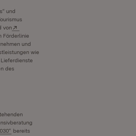
ls“ und
Tourismus
Fenster)
Extern:
d von
 Förderlinie
ernehmen und
stleistungen wie
Lieferdienste
en des
stehenden
ensivberatung
(Öffnet in neuem Fenster)
030“
bereits