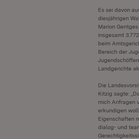
Es sei davon au
diesjährigen Wah
Marion Gentges.
insgesamt 3.772
beim Amtsgerich
Bereich der Jug
Jugendschöffen
Landgerichte ak
Die Landesvors
Kitzig sagte: „D
mich Anfragen v
erkundigen wolle
Eigenschaften m
dialog- und team
Gerechtigkeitss