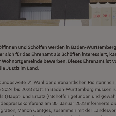
öffinnen und Schöffen werden in Baden-Württemberg
r sich für das Ehrenamt als Schöffen interessiert, ka
ner Wohnortgemeinde bewerben. Dieses Ehrenamt ist v
ie Justiz im Land.
Extern:
 bundesweite
Wahl der ehrenamtlichen Richterinnen 
 2024 bis 2028 statt. In Baden-Württemberg müssen r
ls (Haupt- und Ersatz-) Schöffen gefunden und gewäh
espressekonferenz am 30. Januar 2023 informierte die
Migration, Marion Gentges, zusammen mit der Landesvo