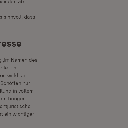
emeinden ab
s sinnvoll, dass
resse
ng ‚im Namen des
hte ich
on wirklich
 Schöffen nur
lung in vollem
fen bringen
htjuristische
t ein wichtiger