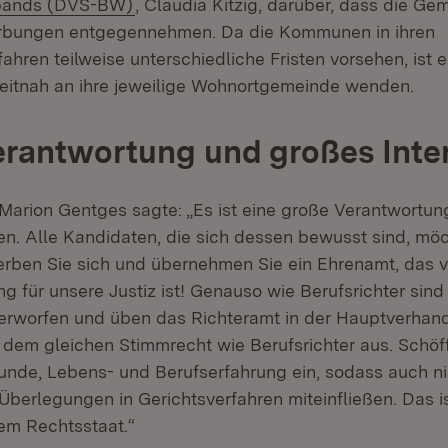
(Öffnet in neuem Fenster)
bands (DVS-BW)
, Claudia Kitzig, darüber, dass die G
erbungen entgegennehmen. Da die Kommunen in ihren
ahren teilweise unterschiedliche Fristen vorsehen, ist e
eitnah an ihre jeweilige Wohnortgemeinde wenden.
rantwortung und großes Inte
n Marion Gentges sagte: „Es ist eine große Verantwortu
len. Alle Kandidaten, die sich dessen bewusst sind, möc
rben Sie sich und übernehmen Sie ein Ehrenamt, das v
g für unsere Justiz ist! Genauso wie Berufsrichter sind
rworfen und üben das Richteramt in der Hauptverhand
dem gleichen Stimmrecht wie Berufsrichter aus. Schöf
unde, Lebens- und Berufserfahrung ein, sodass auch nic
berlegungen in Gerichtsverfahren miteinfließen. Das is
rem Rechtsstaat.“