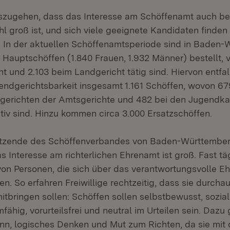
szugehen, dass das Interesse am Schöffenamt auch be
l groß ist, und sich viele geeignete Kandidaten finden 
 In der aktuellen Schöffenamtsperiode sind in Baden
 Hauptschöffen (1.840 Frauen, 1.932 Männer) bestellt, 
t und 2.103 beim Landgericht tätig sind. Hiervon entfal
endgerichtsbarkeit insgesamt 1.161 Schöffen, wovon 67
gerichten der Amtsgerichte und 482 bei den Jugendk
tiv sind. Hinzu kommen circa 3.000 Ersatzschöffen.
itzende des Schöffenverbandes von Baden-Württember
as Interesse am richterlichen Ehrenamt ist groß. Fast tä
on Personen, die sich über das verantwortungsvolle E
n. So erfahren Freiwillige rechtzeitig, dass sie durch
itbringen sollen: Schöffen sollen selbstbewusst, sozia
fähig, vorurteilsfrei und neutral im Urteilen sein. Daz
inn, logisches Denken und Mut zum Richten, da sie mit