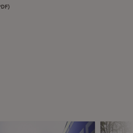
PDF)
(Öffnet in neuem Fenster)
net in neuem Fenster)