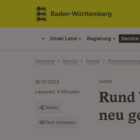
Zum Inhalt springen
Link zur Startseite
Unser Land
Regierung
Service
Startseite
Service
Presse
Pressemitteilu
Justiz
30.01.2023
Rund 
Lesezeit: 5 Minuten
Teilen
neu g
Text vorlesen