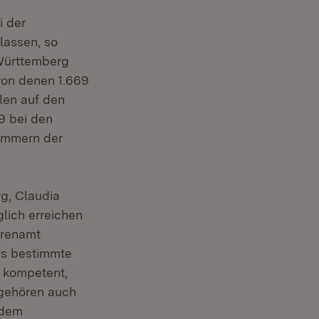
i der
lassen, so
-Württemberg
von denen 1.669
len auf den
9 bei den
ammern der
g, Claudia
glich erreichen
hrenamt
aus bestimmte
l kompetent,
u gehören auch
 dem