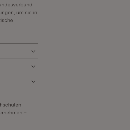
Landesverband
ungen, um sie in
tische
hschulen
bernehmen –