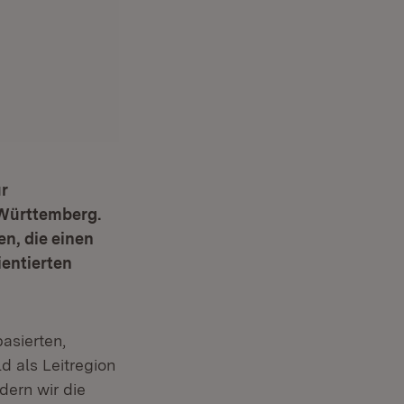
ur
-Württemberg.
en, die einen
ientierten
asierten,
ld als Leitregion
dern wir die