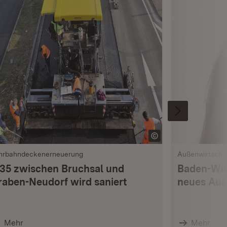
hrbahndeckenerneuerung
Außenwirtscha
 35 zwischen Bruchsal und
Baden-Wür
raben-Neudorf wird saniert
neues Aus
Mehr
Mehr