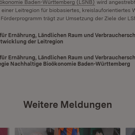
(Öffnet in neue
oökonomie Baden-Württemberg (LSNB)
wird angestreb
iner Leitregion für biobasiertes, kreislauforientiertes 
 Förderprogramm trägt zur Umsetzung der Ziele der LS
 für Ernährung, Ländlichen Raum und Verbrauchersc
twicklung der Leitregion
(Öffnet in neuem Fenster)
 für Ernährung, Ländlichen Raum und Verbrauchersch
egie Nachhaltige Bioökonomie Baden-Württemberg
(
Weitere Meldungen