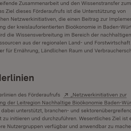
eifende Zusammenarbeit und den Wissenstransfer zu
fnet in neuem Fenster)
as Ziel dieses Förderaufrufs ist die Unterstützung von
hen Netzwerkinitiativen, die einen Beitrag zur Impleme
ng der kreislauforientierten Bioökonomie in Baden-Wü
wird die Wissensverbreitung im Bereich der nachhaltig
sourcen aus der regionalen Land- und Forstwirtschaft 
ter für Ernährung, Ländlichen Raum und Verbrauchersch
erlinien
Extern:
derlinien des Förderaufrufs
„Netzwerkinitiativen zur
ung der Leitregion Nachhaltige Bioökonomie Baden-Wü
dabei unterstützt, branchen- und sektorenübergreifen
zu initiieren und durchzuführen. Wesentliches Ziel ist
tere Nutzergruppen verfügbar und anwendbar zu mache