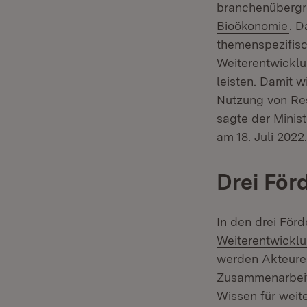
branchenübergr
(Öf
Bioökonomie
. D
themenspezifisc
Weiterentwicklu
leisten. Damit 
Nutzung von Res
sagte der Minis
am 18. Juli 2022.
Drei Förd
In den drei För
Weiterentwickl
werden Akteure 
Zusammenarbeit 
Wissen für wei