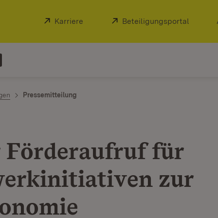
Extern:
Karriere
(Öffnet in neuem Fenster)
Extern:
Beteiligungsportal
(Öffnet
ngen
Pressemitteilung
 Förderaufruf für
erkinitiativen zur
konomie