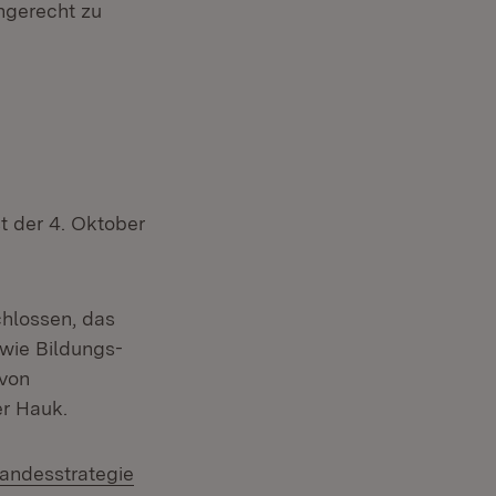
ngerecht zu
st der 4. Oktober
chlossen, das
wie Bildungs-
 von
er Hauk.
xtern:
andesstrategie