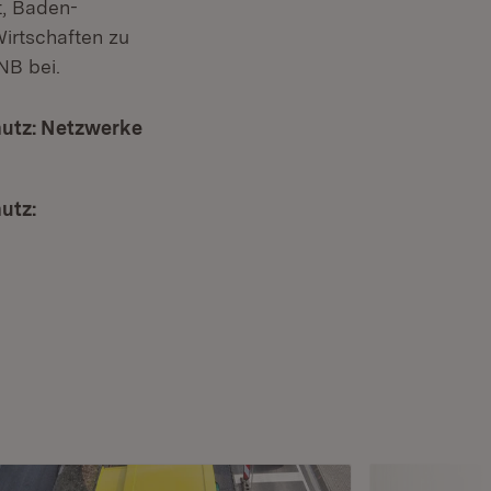
m Fenster)
t, Baden-
Wirtschaften zu
NB bei.
hutz: Netzwerke
utz:
Öffnet in neuem Fenster)