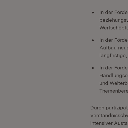
In der Förd
beziehungsw
Wertschöpfu
In der Förde
Aufbau neue
langfristige
In der Förde
Handlungsem
und Weiterb
Themenberei
Durch partizipa
Verständnisschw
intensiver Aust