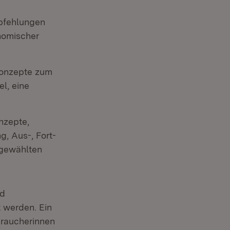
mpfehlungen
nomischer
 Konzepte zum
l, eine
onzepte,
, Aus-, Fort-
sgewählten
nd
t werden. Ein
braucherinnen