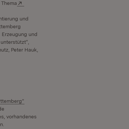
Extern:
m Thema
ntierung und
rttemberg
en Erzeugung und
unterstützt“,
utz, Peter Hauk,
(Öffnet in neuem Fenster)
rttemberg”
de
 es, vorhandenes
n.