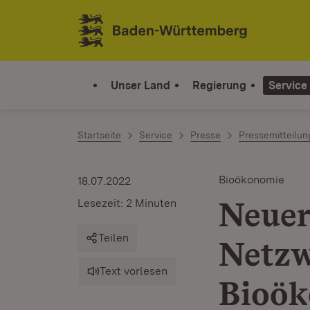
Zum Inhalt springen
Link zur Startseite
Unser Land
Regierung
Service
Startseite
Service
Presse
Pressemitteilu
Bioökonomie
18.07.2022
Neuer
Lesezeit: 2 Minuten
Teilen
Netzw
Text vorlesen
Bioö