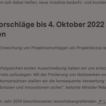
n soll dabei helfen, neue Ansätze bedarfs- und kunde
orschläge bis 4. Oktober 2022
en
e Einreichung von Projektvorschlägen als Projektskizze i
rfolgreichen ersten Ausschreibung haben wir uns ents
als aufzulegen. Mit der Förderung von Netzwerken so
onsansätzen stellen wir die konsequente Verwertung
nissen und Innovationen sicher“, betonte Minister Pet
E
 im Jahr 2019 beschlossenen ressortübergreifenden
L