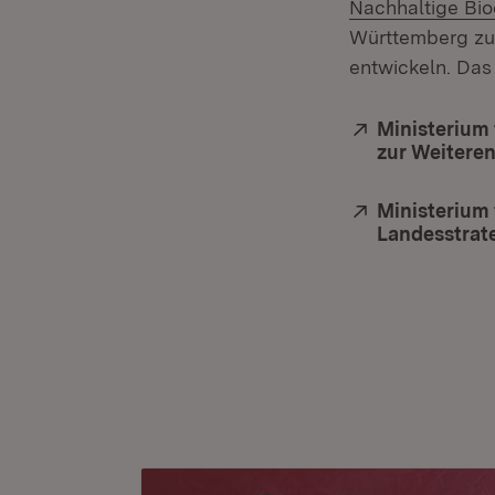
Nachhaltige Bi
Württemberg zu e
entwickeln. Das
Extern:
Ministerium
zur Weiteren
Extern:
Ministerium
Landesstrat