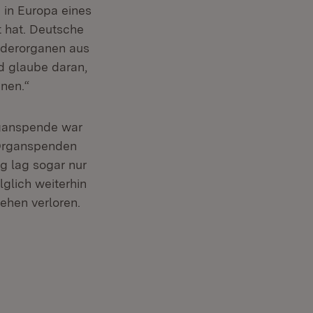
 in Europa eines
t hat. Deutsche
enderorganen aus
d glaube daran,
nen.“
Organspende war
 Organspenden
g lag sogar nur
glich weiterhin
ehen verloren.