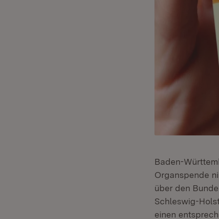
Baden-Württemb
Organspende nic
über den Bundes
Schleswig-Hols
einen entsprech