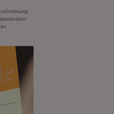
ruchslösung
ndesländern
den