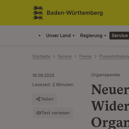
Zum Inhalt springen
Link zur Startseite
Unser Land
Regierung
Service
Startseite
Service
Presse
Pressemitteilu
Organspende
18.09.2025
Neuer
Lesezeit: 2 Minuten
Teilen
Wider
Text vorlesen
Orga