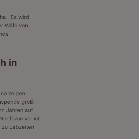
ha. „Es wird
r Wille von
ende
h in
 so zeigen
anspende groß.
hn Jahren auf
ach wie vor ist
 zu Lebzeiten