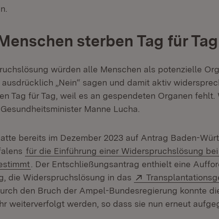
en.
 Menschen sterben Tag für Tag
ruchslösung würden alle Menschen als potenzielle O
t ausdrücklich „Nein“ sagen und damit aktiv widersprec
n Tag für Tag, weil es an gespendeten Organen fehlt. 
 Gesundheitsminister Manne Lucha.
hatte bereits im Dezember 2023 auf Antrag Baden-Wür
falens
für die Einführung einer Widerspruchslösung bei
estimmt
. Der Entschließungsantrag enthielt eine Auffo
Extern:
g, die Widerspruchslösung in das
Transplantationsg
rch den Bruch der Ampel-Bundesregierung konnte dies
hr weiterverfolgt werden, so dass sie nun erneut aufge