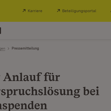
Extern:
Karriere
(Öffnet in neuem Fenster)
Extern:
Beteiligungsportal
(Öffnet
ngen
Pressemitteilung
 Anlauf für
spruchslösung bei
nspenden