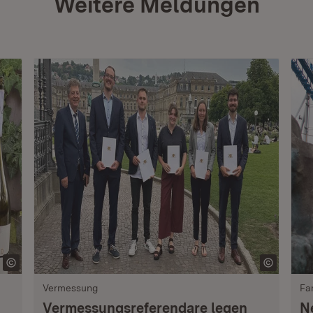
Weitere Meldungen
Vermessung
Fa
Vermessungsreferendare legen
N