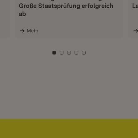
Große Staatsprüfung erfolgreich
L
ab
Mehr
Zu Kachel: 0
Zu Kachel: 3
Zu Kachel: 6
Zu Kachel: 9
Zu Kachel: 12