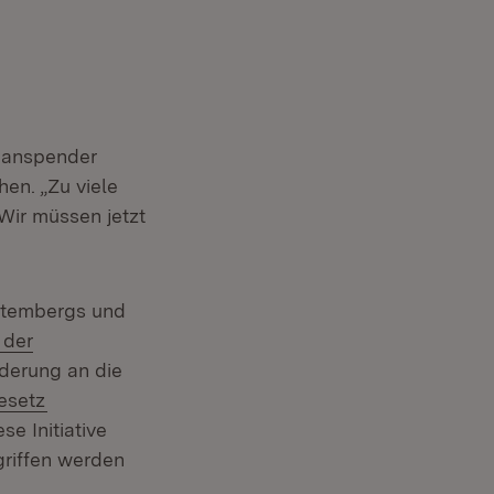
rganspender
hen. „Zu viele
Wir müssen jetzt
ttembergs und
 der
rderung an die
(Öffnet in neuem Fenster)
esetz
e Initiative
griffen werden