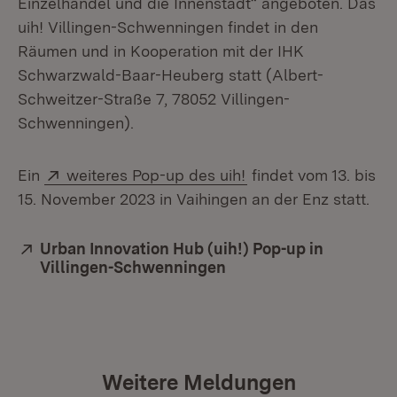
Einzelhandel und die Innenstadt“ angeboten. Das
uih! Villingen-Schwenningen findet in den
Räumen und in Kooperation mit der IHK
Schwarzwald-Baar-Heuberg statt (Albert-
Schweitzer-Straße 7, 78052 Villingen-
Schwenningen).
Extern:
(Öffnet in neuem Fen
Ein
weiteres Pop-up des uih!
findet vom 13. bis
15. November 2023 in Vaihingen an der Enz statt.
Extern:
Urban Innovation Hub (uih!) Pop-up in
Villingen-Schwenningen
(Öffnet in neuem Fenst
Weitere Meldungen