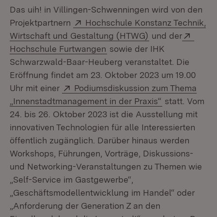
Das uih! in Villingen-Schwenningen wird von den
Extern:
Projektpartnern
Hochschule Konstanz Technik,
(Öffnet in neuem
Exter
Wirtschaft und Gestaltung (HTWG)
und der
(Öffnet in neuem Fenster)
Hochschule Furtwangen
sowie der IHK
Schwarzwald-Baar-Heuberg veranstaltet. Die
Eröffnung findet am 23. Oktober 2023 um 19.00
Extern:
Uhr mit einer
Podiumsdiskussion zum Thema
(Öffnet in ne
„Innenstadtmanagement in der Praxis“
statt. Vom
24. bis 26. Oktober 2023 ist die Ausstellung mit
innovativen Technologien für alle Interessierten
öffentlich zugänglich. Darüber hinaus werden
Workshops, Führungen, Vorträge, Diskussions-
und Networking-Veranstaltungen zu Themen wie
„Self-Service im Gastgewerbe“,
„Geschäftsmodellentwicklung im Handel“ oder
„Anforderung der Generation Z an den