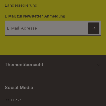
Landesregierung.
E-Mail zur Newsletter-Anmeldung
News
Themenübersicht
Social Media
Flickr