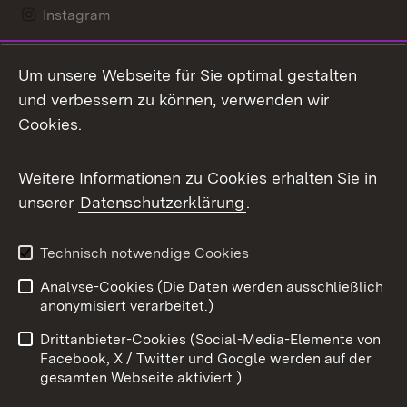
Instagram
LinkedIn
Um unsere Webseite für Sie optimal gestalten
Mastodon
und verbessern zu können, verwenden wir
Cookies.
Messenger
Social Wall
Weitere Informationen zu Cookies erhalten Sie in
unserer
Datenschutzerklärung
.
X / Twitter
Youtube
Technisch notwendige Cookies
Analyse-Cookies (Die Daten werden ausschließlich
Zum 
anonymisiert verarbeitet.)
Impressum
Kontakt
Drittanbieter-Cookies (Social-Media-Elemente von
Benutzungshinweise
Barrierefreiheit
Facebook, X / Twitter und Google werden auf der
gesamten Webseite aktiviert.)
Datenschutz
Cookies