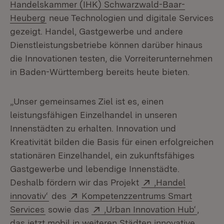
Handelskammer (IHK) Schwarzwald-Baar-
(Öffnet in neuem Fenster)
Heuberg
neue Technologien und digitale Services
gezeigt. Handel, Gastgewerbe und andere
Dienstleistungsbetriebe können darüber hinaus
die Innovationen testen, die Vorreiterunternehmen
in Baden-Württemberg bereits heute bieten.
„Unser gemeinsames Ziel ist es, einen
leistungsfähigen Einzelhandel in unseren
Innenstädten zu erhalten. Innovation und
Kreativität bilden die Basis für einen erfolgreichen
stationären Einzelhandel, ein zukunftsfähiges
Gastgewerbe und lebendige Innenstädte.
Extern:
Deshalb fördern wir das Projekt
‚Handel
(Öffnet in neuem Fenster)
Extern:
innovativ‘
des
Kompetenzzentrums Smart
(Öffnet in neuem Fenster)
Extern:
(Öffne
Services
sowie das
‚Urban Innovation Hub‘
,
das jetzt mobil in weiteren Städten innovative