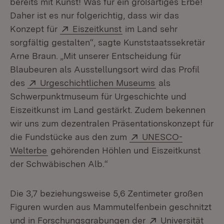
bereits mit Kunst! Was für ein großartiges Erbe!
Daher ist es nur folgerichtig, dass wir das
Extern:
(Öffnet in neuem Fenster
Konzept für
Eiszeitkunst
im Land sehr
sorgfältig gestalten“, sagte Kunststaatssekretär
Arne Braun. „Mit unserer Entscheidung für
Blaubeuren als Ausstellungsort wird das Profil
Extern:
(Öffnet in neuem
des
Urgeschichtlichen Museums
als
Schwerpunktmuseum für Urgeschichte und
Eiszeitkunst im Land gestärkt. Zudem bekennen
wir uns zum dezentralen Präsentationskonzept für
Extern:
die Fundstücke aus den zum
UNESCO-
(Öffnet in neuem Fenster)
Welterbe
gehörenden Höhlen und Eiszeitkunst
der Schwäbischen Alb.“
Die 3,7 beziehungsweise 5,6 Zentimeter großen
Figuren wurden aus Mammutelfenbein geschnitzt
Extern:
und in Forschungsgrabungen der
Universität