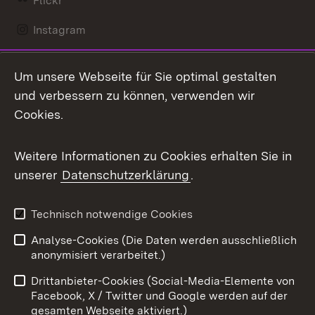
Flickr
Instagram
LinkedIn
Um unsere Webseite für Sie optimal gestalten
Mastodon
und verbessern zu können, verwenden wir
Cookies.
Messenger
Social Wall
Weitere Informationen zu Cookies erhalten Sie in
unserer
Datenschutzerklärung
.
X / Twitter
Youtube
Technisch notwendige Cookies
Analyse-Cookies (Die Daten werden ausschließlich
Zum 
anonymisiert verarbeitet.)
Impressum
Kontakt
Drittanbieter-Cookies (Social-Media-Elemente von
Benutzungshinweise
Barrierefreiheit
Facebook, X / Twitter und Google werden auf der
gesamten Webseite aktiviert.)
Datenschutz
Cookies