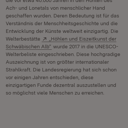
die vor etwa 40.000 Jahren in den Höhlen des
Ach- und Lonetals von menschlicher Hand
geschaffen wurden. Deren Bedeutung ist für das
Verständnis der Menschheitsgeschichte und die
Entwicklung der Künste weltweit einzigartig. Die
Extern:
Welterbestätte
„Höhlen und Eiszeitkunst der
(Öffnet in neuem Fenster)
Schwäbischen Alb“
wurde 2017 in die UNESCO-
Welterbeliste eingeschrieben. Diese hochgradige
Auszeichnung ist von größter internationaler
Strahlkraft. Die Landesregierung hat sich schon
vor einigen Jahren entschieden, diese
einzigartigen Funde dezentral auszustellen und
so möglichst viele Menschen zu erreichen.