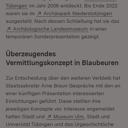
(Öffnet in neuem Fenster)
Tübingen
im Jahr 2006 entdeckt. Bis Ende 2022
Extern:
(Öffne
waren sie im
Archäopark Niederstotzingen
ausgestellt. Nach dessen Schließung hat sie das
Extern:
(Öffnet in neuem
Archäologische Landesmuseum
in einer
temporären Sonderpräsentation gezeigt.
Überzeugendes
Vermittlungskonzept in Blaubeuren
Zur Entscheidung über den weiteren Verbleib hat
Staatssekretär Arne Braun Gespräche mit den an
einer künftigen Präsentation interessierten
Einrichtungen geführt. Diese stellten ihre
jeweiligen Konzepte vor. Interesse angemeldet
Extern:
(Öffnet in neuem F
hatten Stadt und
Museum Ulm
, Stadt und
Universität Tübingen und das Urgeschichtliche