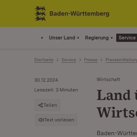
Zum Inhalt springen
Link zur Startseite
Unser Land
Regierung
Service
Startseite
Service
Presse
Pressemitteilu
Wirtschaft
30.12.2024
Land 
Lesezeit: 3 Minuten
Teilen
Wirts
Text vorlesen
Baden-Württem