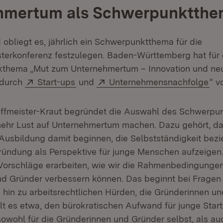
hmertum als Schwerpunktth
 obliegt es, jährlich ein Schwerpunktthema für die
sterkonferenz festzulegen. Baden-Württemberg hat für
thema „Mut zum Unternehmertum – Innovation und ne
Extern:
(Öffnet in neuem Fenster)
Extern:
(Öf
 durch
Start-ups
und
Unternehmensnachfolge
“ v
Hoffmeister-Kraut begründet die Auswahl des Schwerpu
ehr Lust auf Unternehmertum machen. Dazu gehört, das
Ausbildung damit beginnen, die Selbstständigkeit bez
ndung als Perspektive für junge Menschen aufzeigen.
orschläge erarbeiten, wie wir die Rahmenbedingungen
d Gründer verbessern können. Das beginnt bei Fragen
s hin zu arbeitsrechtlichen Hürden, die Gründerinnen u
lt es etwa, den bürokratischen Aufwand für junge Star
sowohl für die Gründerinnen und Gründer selbst, als au