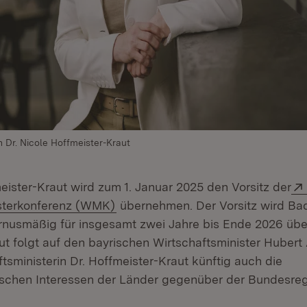
n Dr. Nicole Hoffmeister-Kraut
eister-Kraut wird zum 1. Januar 2025 den Vorsitz der
(Öffnet in neuem Fenster)
isterkonferenz (WMK)
übernehmen. Der Vorsitz wird Ba
nusmäßig für insgesamt zwei Jahre bis Ende 2026 übe
ut folgt auf den bayrischen Wirtschaftsminister Hubert
aftsministerin Dr. Hoffmeister-Kraut künftig auch die
tischen Interessen der Länder gegenüber der Bundesreg