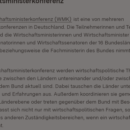
tsministerkonferenz
:
(Öffnet in neuem Fenster
haftsministerkonferenz (WMK)
ist eine von mehreren
onferenzen in Deutschland. Die Teilnehmerinnen und T
d die Wirtschaftsministerinnen und Wirtschaftsminister
natorinnen und Wirtschaftssenatoren der 16 Bundeslän
beziehungsweise die Fachministerin des Bundes nimmt a
chaftsministerkonferenz werden wirtschaftspolitische 
ie zwischen den Ländern untereinander und/oder zwis
dem Bund aktuell sind. Dabei tauschen die Länder unt
n und Erfahrungen aus. Außerdem koordinieren sie ge
Länderebene oder treten gegenüber dem Bund mit Besc
st sich nicht nur mit wirtschaftspolitischen Fragen, 
s anderen Zuständigkeitsbereichen, wenn ein wirtschaf
t.