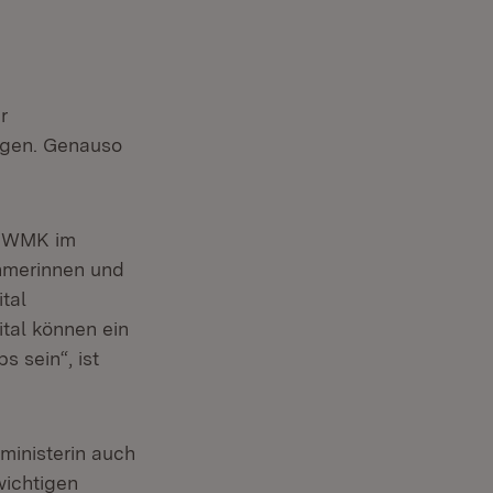
r
ngen. Genauso
ie WMK im
hmerinnen und
tal
ital können ein
 sein“, ist
inisterin auch
wichtigen