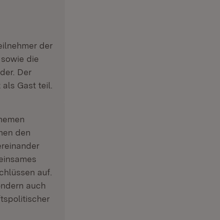
)
eilnehmer der
 sowie die
der. Der
ls Gast teil.
Themen
chen den
ereinander
meinsames
hlüssen auf.
sondern auch
tspolitischer