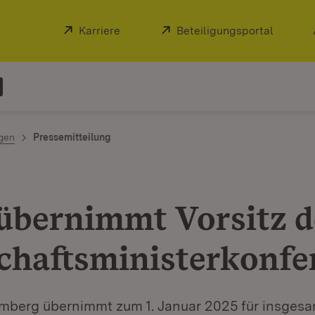
Extern:
Karriere
(Öffnet in neuem Fenster)
Extern:
Beteiligungsportal
(Öffnet
ngen
Pressemitteilung
übernimmt Vorsitz d
chaftsminister­konfe
berg übernimmt zum 1. Januar 2025 für insgesa