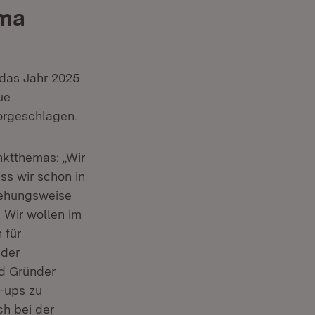
ema
 das Jahr 2025
ue
fnet in neuem Fenster)
orgeschlagen.
nktthemas: „Wir
s wir schon in
iehungsweise
 Wir wollen im
 für
 der
nd Gründer
t-ups zu
ch bei der