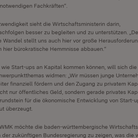
notwendigen Fachkräften“.
wendigkeit sieht die Wirtschaftsministerin darin,
hfolgen besser zu begleiten und zu unterstützen. „De
Wandel stellt uns auch hier vor große Herausforderu
h hier bürokratische Hemmnisse abbauen.“
 wie Start-ups an Kapital kommen können, will sich d
werpunktthemas widmen: „Wir müssen junge Unterne
ter finanziell fördern und den Zugang zu privatem Kapi
cht nur öffentliches Geld, sondern gerade privates Kap
undstein für die ökonomische Entwicklung von Start-ups
ut überzeugt.
 WMK möchte die baden-württembergische Wirtschaftsm
 der zukünftigen Bundesregierung zu zeigen, was die 