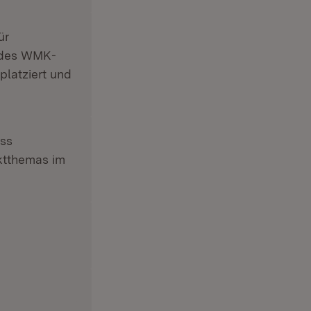
ür
 des WMK-
latziert und
uss
ktthemas im