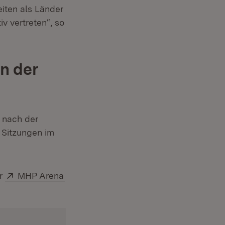
eiten als Länder
v vertreten“, so
n der
d nach der
 Sitzungen im
Extern:
(Öffnet in neuem Fenster)
er
MHP Arena