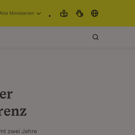
 in neuem Fenster)
Alle Ministerien
er
renz
mt zwei Jahre