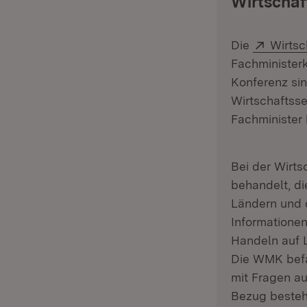
Wirtschaf
Extern
Die
Wirtsc
Fachministerk
Konferenz sin
Wirtschaftsse
Fachminister 
Bei der Wirts
behandelt, d
Ländern und 
Informatione
Handeln auf 
Die WMK befas
mit Fragen au
Bezug besteh