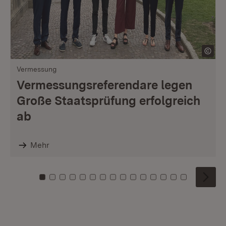
Vermessung
Vermessungsreferendare legen
Große Staatsprüfung erfolgreich
ab
Mehr
Zu Kachel: 0
Zu Kachel: 1
Zu Kachel: 2
Zu Kachel: 3
Zu Kachel: 4
Zu Kachel: 5
Zu Kachel: 6
Zu Kachel: 7
Zu Kachel: 8
Zu Kachel: 9
Zu Kachel: 10
Zu Kachel: 11
Zu Kachel: 12
Zu Kachel: 1
Zu Kachel