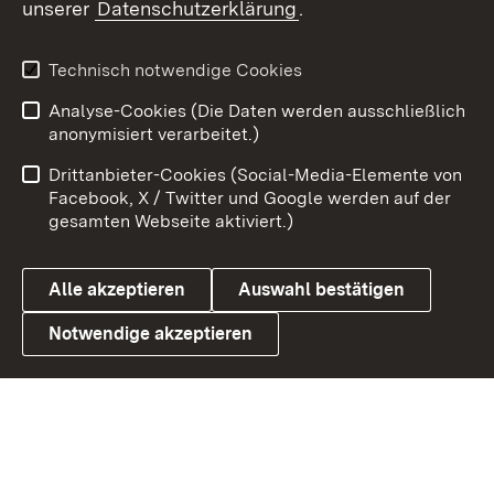
unserer
Datenschutzerklärung
.
X / Twitter
Youtube
Technisch notwendige Cookies
Analyse-Cookies (Die Daten werden ausschließlich
Zum 
anonymisiert verarbeitet.)
Impressum
Kontakt
Drittanbieter-Cookies (Social-Media-Elemente von
Benutzungshinweise
Barrierefreiheit
Facebook, X / Twitter und Google werden auf der
gesamten Webseite aktiviert.)
Datenschutz
Cookies
Alle akzeptieren
Auswahl bestätigen
Notwendige akzeptieren
Link zum Landesportal