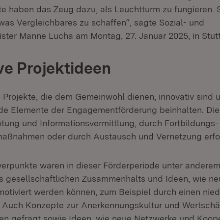
kte haben das Zeug dazu, als Leuchtturm zu fungieren.
was Vergleichbares zu schaffen“, sagte Sozial- und
ster Manne Lucha am Montag, 27. Januar 2025, in Stutt
ve Projektideen
d Projekte, die dem Gemeinwohl dienen, innovativ sind 
nde Elemente der Engagementförderung beinhalten. Di
tung und Informationsvermittlung, durch Fortbildungs-
smaßnahmen oder durch Austausch und Vernetzung erfo
hwerpunkte waren in dieser Förderperiode unter ande
s gesellschaftlichen Zusammenhalts und Ideen, wie ne
tiviert werden können, zum Beispiel durch einen nied
. Auch Konzepte zur Anerkennungskultur und Wertsch
en gefragt sowie Ideen, wie neue Netzwerke und Koop