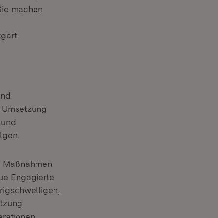
 Sie machen
gart.
und
e Umsetzung
 und
lgen.
rem Maßnahmen
ue Engagierte
rigschwelligen,
ätzung
erationen