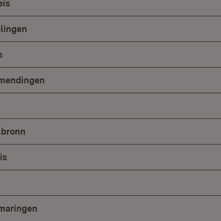
eis
lingen
s
mmendingen
lbronn
is
gmaringen