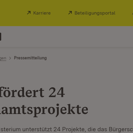
Extern:
Karriere
(Öffnet in neuem Fenster)
Extern:
Beteiligungsportal
(Öffnet
ngen
Pressemitteilung
fördert 24
amtsprojekte
sterium unterstützt 24 Projekte, die das Bürgersc