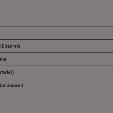
 Enzkreis
uhe
twiel)
 landesweit