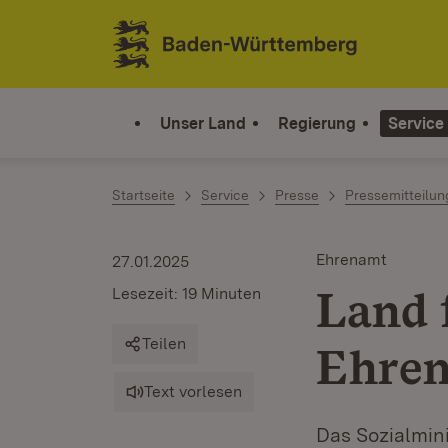
Zum Inhalt springen
Link zur Startseite
Unser Land
Regierung
Service
Startseite
Service
Presse
Pressemitteilu
Ehrenamt
27.01.2025
Land 
Lesezeit: 19 Minuten
Teilen
Ehren
Text vorlesen
Das Sozialmini