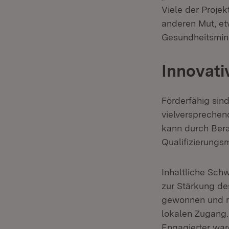
Viele der Proje
anderen Mut, et
Gesundheitsmini
Innovati
Förderfähig sin
vielverspreche
kann durch Bera
Qualifizierung
Inhaltliche Sc
zur Stärkung de
gewonnen und mo
lokalen Zugang
Engagierter war