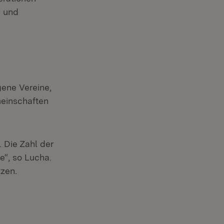
e und
ene Vereine,
meinschaften
 Die Zahl der
“, so Lucha.
tzen.