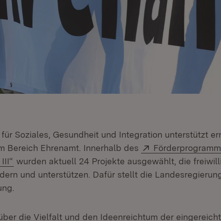
für Soziales, Gesundheit und Integration unterstützt er
Extern:
m Bereich Ehrenamt. Innerhalb des
Förderprogramm
(Öffnet in neuem Fenster)
III“
wurden aktuell 24 Projekte ausgewählt, die freiwill
ern und unterstützen. Dafür stellt die Landesregieru
ung.
über die Vielfalt und den Ideenreichtum der eingereich