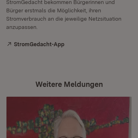
StromGedacht bekommen Bürgerinnen und
Bürger erstmals die Möglichkeit, ihren
Stromverbrauch an die jeweilige Netzsituation
anzupassen.
Extern:
StromGedacht-App
(Öffnet in neuem Fenster)
Weitere Meldungen