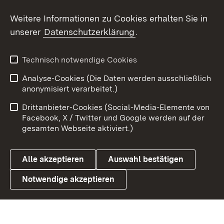
Social Wall
Weitere Informationen zu Cookies erhalten Sie in
unserer
Datenschutzerklärung
.
X / Twitter
Youtube
Technisch notwendige Cookies
Analyse-Cookies (Die Daten werden ausschließlich
Zum 
anonymisiert verarbeitet.)
Impressum
Kontakt
Drittanbieter-Cookies (Social-Media-Elemente von
Benutzungshinweise
Barrierefreiheit
Facebook, X / Twitter und Google werden auf der
gesamten Webseite aktiviert.)
Datenschutz
Cookies
Alle akzeptieren
Auswahl bestätigen
Notwendige akzeptieren
Link zum Landesportal