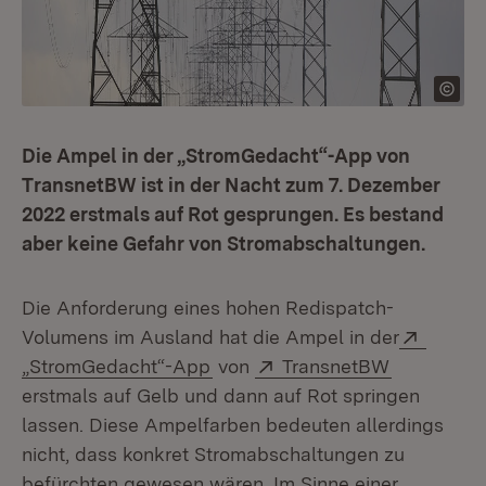
Die Ampel in der „StromGedacht“-App von
TransnetBW ist in der Nacht zum 7. Dezember
2022 erstmals auf Rot gesprungen. Es bestand
aber keine Gefahr von Stromabschaltungen.
Die Anforderung eines hohen Redispatch-
Extern
Volumens im Ausland hat die Ampel in der
(Öffnet in neuem Fenster)
Extern:
(Öffnet in
„StromGedacht“-App
von
TransnetBW
erstmals auf Gelb und dann auf Rot springen
lassen. Diese Ampelfarben bedeuten allerdings
nicht, dass konkret Stromabschaltungen zu
befürchten gewesen wären. Im Sinne einer