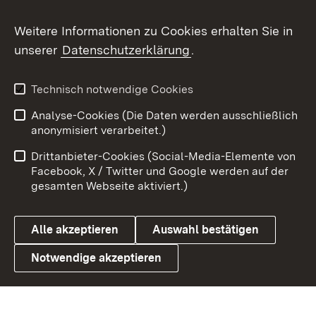
Social Wall
Weitere Informationen zu Cookies erhalten Sie in
unserer
Datenschutzerklärung
.
X / Twitter
Youtube
Technisch notwendige Cookies
Analyse-Cookies (Die Daten werden ausschließlich
Zum 
anonymisiert verarbeitet.)
Impressum
Kontakt
Drittanbieter-Cookies (Social-Media-Elemente von
Benutzungshinweise
Barrierefreiheit
Facebook, X / Twitter und Google werden auf der
gesamten Webseite aktiviert.)
Datenschutz
Cookies
Alle akzeptieren
Auswahl bestätigen
Notwendige akzeptieren
Link zum Landesportal