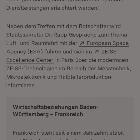
Dienstleistungen erleichtert werden.“
Neben dem Treffen mit dem Botschafter wird
Staatssekretär Dr. Rapp Gespräche zum Thema
Extern:
Luft- und Raumfahrt mit der
European Space
(Öffnet in neuem Fenster)
Extern:
Agency (ESA)
führen und sich im
ZEISS
(Öffnet in neuem Fenster)
Excellence Center
in Paris über die modernsten
ZEISS-Technologien im Bereich der Messtechnik,
Mikroelektronik und Halbleiterproduktion
informieren.
Wirtschaftsbeziehungen Baden-
Württemberg
–
Frankreich
Frankreich steht seit einem Jahrzehnt stabil