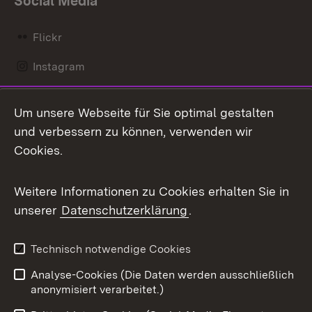
Social Media
Flickr
Instagram
LinkedIn
Um unsere Webseite für Sie optimal gestalten
Mastodon
und verbessern zu können, verwenden wir
Cookies.
Messenger
Social Wall
Weitere Informationen zu Cookies erhalten Sie in
unserer
Datenschutzerklärung
.
X / Twitter
Youtube
Technisch notwendige Cookies
Analyse-Cookies (Die Daten werden ausschließlich
Zum 
anonymisiert verarbeitet.)
Impressum
Kontakt