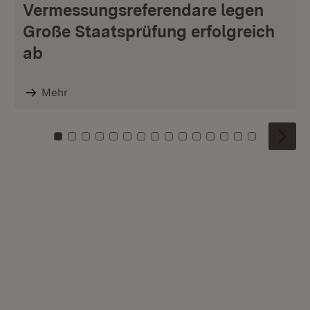
Vermessungsreferendare legen
Große Staatsprüfung erfolgreich
ab
Mehr
Zu Kachel: 0
Zu Kachel: 1
Zu Kachel: 2
Zu Kachel: 3
Zu Kachel: 4
Zu Kachel: 5
Zu Kachel: 6
Zu Kachel: 7
Zu Kachel: 8
Zu Kachel: 9
Zu Kachel: 10
Zu Kachel: 11
Zu Kachel: 12
Zu Kachel: 1
Zu Kachel