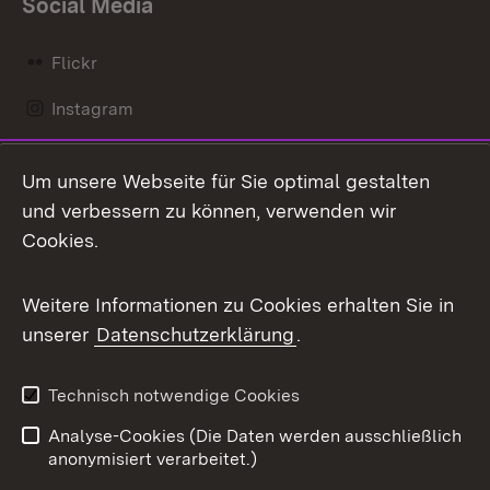
Social Media
Flickr
Instagram
LinkedIn
Um unsere Webseite für Sie optimal gestalten
Mastodon
und verbessern zu können, verwenden wir
Cookies.
Messenger
Social Wall
Weitere Informationen zu Cookies erhalten Sie in
unserer
Datenschutzerklärung
.
X / Twitter
Youtube
Technisch notwendige Cookies
Analyse-Cookies (Die Daten werden ausschließlich
Zum 
anonymisiert verarbeitet.)
Impressum
Kontakt