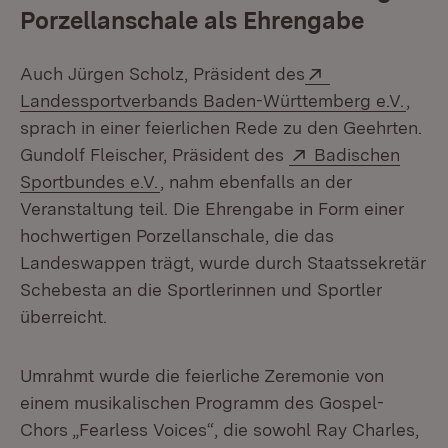
Porzellanschale als Ehrengabe
Extern:
Auch Jürgen Scholz, Präsident des
(Öffn
Landessportverbands Baden-Württemberg e.V.
,
sprach in einer feierlichen Rede zu den Geehrten.
Extern:
Gundolf Fleischer, Präsident des
Badischen
(Öffnet in neuem Fenster)
Sportbundes e.V.
, nahm ebenfalls an der
Veranstaltung teil. Die Ehrengabe in Form einer
hochwertigen Porzellanschale, die das
Landeswappen trägt, wurde durch Staatssekretär
Schebesta an die Sportlerinnen und Sportler
überreicht.
Umrahmt wurde die feierliche Zeremonie von
einem musikalischen Programm des Gospel-
Chors „Fearless Voices“, die sowohl Ray Charles,