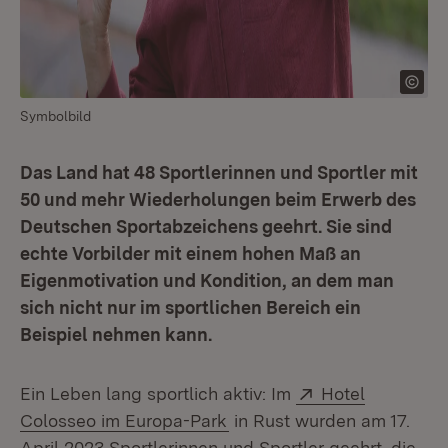
Symbolbild
Das Land hat 48 Sportlerinnen und Sportler mit
50 und mehr Wiederholungen beim Erwerb des
Deutschen Sportabzeichens geehrt. Sie sind
echte Vorbilder mit einem hohen Maß an
Eigenmotivation und Kondition, an dem man
sich nicht nur im sportlichen Bereich ein
Beispiel nehmen kann.
Extern:
Ein Leben lang sportlich aktiv: Im
Hotel
(Öffnet in neuem Fenster)
Colosseo im Europa-Park
in Rust wurden am 17.
April 2023 Sportlerinnen und Sportler geehrt, die