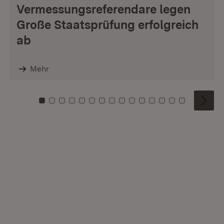
Vermessungsreferendare legen
Große Staatsprüfung erfolgreich
ab
Mehr
Zu Kachel: 0
Zu Kachel: 1
Zu Kachel: 2
Zu Kachel: 3
Zu Kachel: 4
Zu Kachel: 5
Zu Kachel: 6
Zu Kachel: 7
Zu Kachel: 8
Zu Kachel: 9
Zu Kachel: 10
Zu Kachel: 11
Zu Kachel: 12
Zu Kachel: 1
Zu Kachel