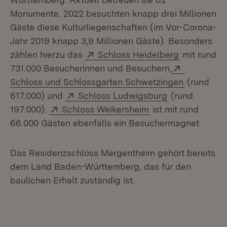
Monumente. 2022 besuchten knapp drei Millionen
Gäste diese Kulturliegenschaften (im Vor-Corona-
Jahr 2019 knapp 3,9 Millionen Gäste). Besonders
Extern:
(Öffnet in 
zählen hierzu das
Schloss Heidelberg
mit rund
Extern:
731.000 Besucherinnen und Besuchern,
(Öffnet in
Schloss und Schlossgarten Schwetzingen
(rund
Extern:
(Öffnet in neu
617.000) und
Schloss Ludwigsburg
(rund
Extern:
(Öffnet in neuem F
197.000).
Schloss Weikersheim
ist mit rund
66.000 Gästen ebenfalls ein Besuchermagnet.
Das Residenzschloss Mergentheim gehört bereits
dem Land Baden-Württemberg, das für den
baulichen Erhalt zuständig ist.