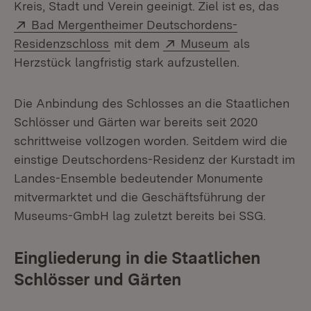
Kreis, Stadt und Verein geeinigt. Ziel ist es, das
Extern:
Bad Mergentheimer Deutschordens-
(Öffnet in neuem Fenster)
Extern:
(Öffnet in neu
Residenzschloss
mit dem
Museum
als
Herzstück langfristig stark aufzustellen.
Die Anbindung des Schlosses an die Staatlichen
Schlösser und Gärten war bereits seit 2020
schrittweise vollzogen worden. Seitdem wird die
einstige Deutschordens-Residenz der Kurstadt im
Landes-Ensemble bedeutender Monumente
mitvermarktet und die Geschäftsführung der
Museums-GmbH lag zuletzt bereits bei SSG.
Eingliederung in die Staatlichen
Schlösser und Gärten