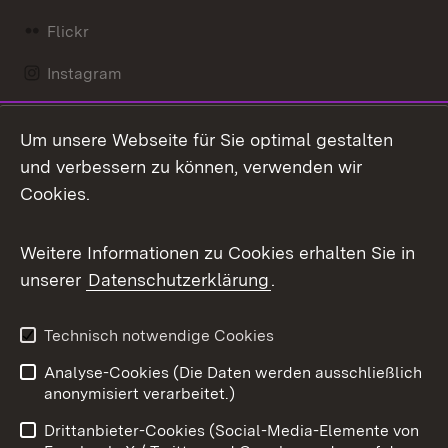
Flickr
Instagram
LinkedIn
Um unsere Webseite für Sie optimal gestalten
Mastodon
und verbessern zu können, verwenden wir
Cookies.
Messenger
Social Wall
Weitere Informationen zu Cookies erhalten Sie in
unserer
Datenschutzerklärung
.
X / Twitter
Youtube
Technisch notwendige Cookies
Analyse-Cookies (Die Daten werden ausschließlich
Zum 
anonymisiert verarbeitet.)
Impressum
Kontakt
Drittanbieter-Cookies (Social-Media-Elemente von
Benutzungshinweise
Barrierefreiheit