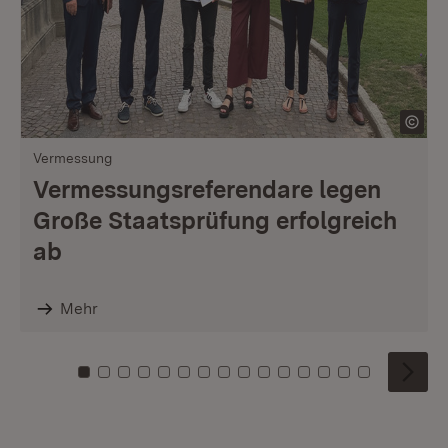
Vermessung
Vermessungsreferendare legen
Große Staatsprüfung erfolgreich
ab
Mehr
Zu Kachel: 0
Zu Kachel: 1
Zu Kachel: 2
Zu Kachel: 3
Zu Kachel: 4
Zu Kachel: 5
Zu Kachel: 6
Zu Kachel: 7
Zu Kachel: 8
Zu Kachel: 9
Zu Kachel: 10
Zu Kachel: 11
Zu Kachel: 12
Zu Kachel: 1
Zu Kachel