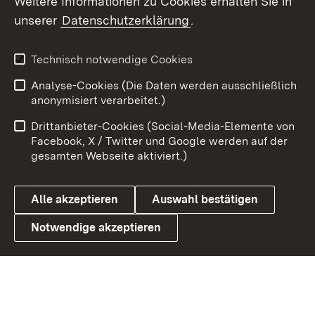
Weitere Informationen zu Cookies erhalten Sie in
unserer
Datenschutzerklärung
.
X / Twitter
Youtube
Technisch notwendige Cookies
Analyse-Cookies (Die Daten werden ausschließlich
Zum 
anonymisiert verarbeitet.)
Impressum
Kontakt
Drittanbieter-Cookies (Social-Media-Elemente von
Benutzungshinweise
Barrierefreiheit
Facebook, X / Twitter und Google werden auf der
gesamten Webseite aktiviert.)
Datenschutz
Cookies
Alle akzeptieren
Auswahl bestätigen
Notwendige akzeptieren
Link zum Landesportal