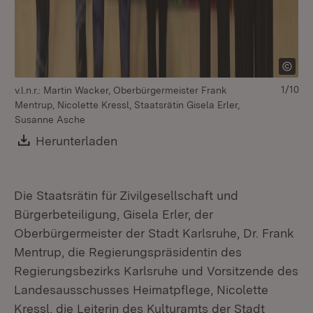
Ma
1/10
v.l.n.r.: Martin Wacker, Oberbürgermeister Frank
Mentrup, Nicolette Kressl, Staatsrätin Gisela Erler,
Susanne Asche
Download:
Herunterladen
(Öffnet in neuem Fenster)
Die Staatsrätin für Zivilgesellschaft und
Bürgerbeteiligung, Gisela Erler, der
Oberbürgermeister der Stadt Karlsruhe, Dr. Frank
Mentrup, die Regierungspräsidentin des
Regierungsbezirks Karlsruhe und Vorsitzende des
Landesausschusses Heimatpflege, Nicolette
Kressl, die Leiterin des Kulturamts der Stadt