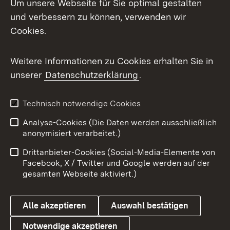
Um unsere Webseite für Sie optimal gestalten
Mastodon
und verbessern zu können, verwenden wir
Cookies.
Messenger
Social Wall
Weitere Informationen zu Cookies erhalten Sie in
unserer
Datenschutzerklärung
.
X / Twitter
Youtube
Technisch notwendige Cookies
Analyse-Cookies (Die Daten werden ausschließlich
Zum 
anonymisiert verarbeitet.)
Impressum
Kontakt
Drittanbieter-Cookies (Social-Media-Elemente von
Benutzungshinweise
Barrierefreiheit
Facebook, X / Twitter und Google werden auf der
gesamten Webseite aktiviert.)
Datenschutz
Cookies
Alle akzeptieren
Auswahl bestätigen
Notwendige akzeptieren