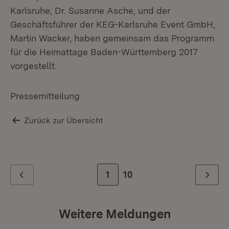
Karlsruhe, Dr. Susanne Asche, und der
Geschäftsführer der KEG-Karlsruhe Event GmbH,
Martin Wacker, haben gemeinsam das Programm
für die Heimattage Baden-Württemberg 2017
vorgestellt.
Pressemitteilung
Zurück zur Übersicht
Zur Seite
1
Zur letzten Seite
10
Zurück
Weiter
Weitere Meldungen