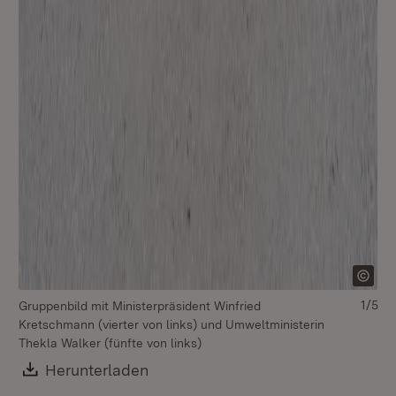
1/5
Gruppenbild mit Ministerpräsident Winfried
Kretschmann (vierter von links) und Umweltministerin
Thekla Walker (fünfte von links)
Download:
Herunterladen
(Öffnet in neuem Fenster)