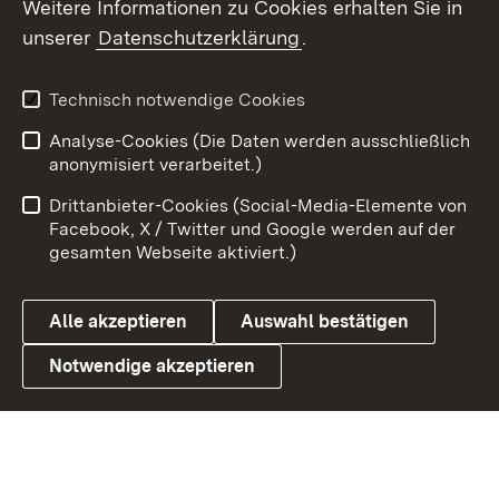
Weitere Informationen zu Cookies erhalten Sie in
unserer
Datenschutzerklärung
.
X / Twitter
Youtube
Technisch notwendige Cookies
Analyse-Cookies (Die Daten werden ausschließlich
Zum 
anonymisiert verarbeitet.)
Impressum
Kontakt
Drittanbieter-Cookies (Social-Media-Elemente von
Benutzungshinweise
Barrierefreiheit
Facebook, X / Twitter und Google werden auf der
gesamten Webseite aktiviert.)
Datenschutz
Cookies
Alle akzeptieren
Auswahl bestätigen
Notwendige akzeptieren
Link zum Landesportal