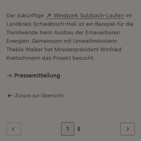
Extern:
(Öffne
Der zukünftige
Windpark Sulzbach-Laufen
im
Landkreis Schwäbisch-Hall ist ein Beispiel für die
Trendwende beim Ausbau der Erneuerbaren
Energien. Gemeinsam mit Umweltministerin
Thekla Walker hat Ministerpräsident Winfried
Kretschmann das Projekt besucht.
Pressemitteilung
Zurück zur Übersicht
Zur Seite
1
Zur letzten Seite
5
Zurück
Weiter