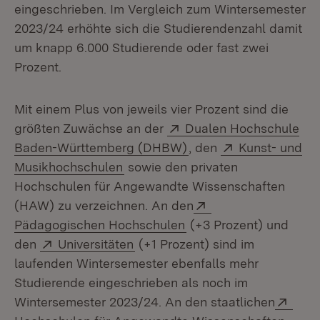
eingeschrieben. Im Vergleich zum Wintersemester
2023/24 erhöhte sich die Studierendenzahl damit
um knapp 6.000 Studierende oder fast zwei
Prozent.
Mit einem Plus von jeweils vier Prozent sind die
Extern:
größten Zuwächse an der
Dualen Hochschule
(Öffnet in neuem Fenst
Extern:
Baden-Württemberg (DHBW)
, den
Kunst- und
(Öffnet in neuem Fenster)
Musikhochschulen
sowie den privaten
Hochschulen für Angewandte Wissenschaften
Extern:
(HAW) zu verzeichnen. An den
(Öffnet in neuem Fenst
Pädagogischen Hochschulen
(+3 Prozent) und
Extern:
(Öffnet in neuem Fenster)
den
Universitäten
(+1 Prozent) sind im
laufenden Wintersemester ebenfalls mehr
Studierende eingeschrieben als noch im
Exte
Wintersemester 2023/24. An den staatlichen