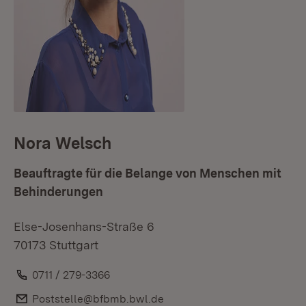
Nora Welsch
Beauftragte für die Belange von Menschen mit
Behinderungen
Else-Josenhans-Straße 6
70173 Stuttgart
Telefon:
0711 / 279-3366
E-Mail:
Poststelle@bfbmb.bwl.de