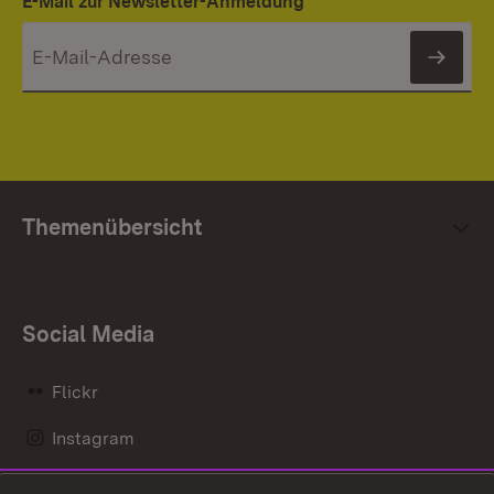
E-Mail zur Newsletter-Anmeldung
News
Themenübersicht
Social Media
Flickr
Instagram
LinkedIn