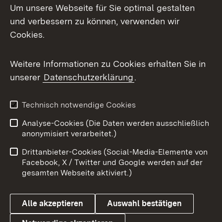
Um unsere Webseite für Sie optimal gestalten
Mastodon
und verbessern zu können, verwenden wir
Cookies.
Messenger
Social Wall
Weitere Informationen zu Cookies erhalten Sie in
unserer
Datenschutzerklärung
.
X / Twitter
Youtube
Technisch notwendige Cookies
Analyse-Cookies (Die Daten werden ausschließlich
Zum 
anonymisiert verarbeitet.)
Impressum
Kontakt
Drittanbieter-Cookies (Social-Media-Elemente von
Benutzungshinweise
Barrierefreiheit
Facebook, X / Twitter und Google werden auf der
gesamten Webseite aktiviert.)
Datenschutz
Cookies
Alle akzeptieren
Auswahl bestätigen