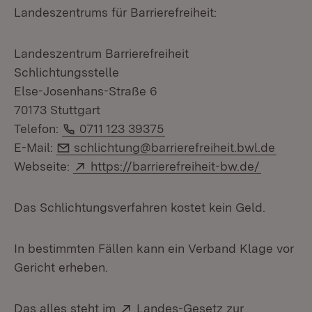
Landeszentrums für Barrierefreiheit:
Landeszentrum Barrierefreiheit
Schlichtungsstelle
Else-Josenhans-Straße 6
70173 Stuttgart
Telefon:
Telefon:
0711 123 39375
E-Mail:
E-Mail:
schlichtung@barrierefreiheit.bwl.de
Extern:
(Öffnet 
Webseite:
https://barrierefreiheit-bw.de/
Das Schlichtungsverfahren kostet kein Geld.
In bestimmten Fällen kann ein Verband Klage vor
Gericht erheben.
Extern:
Das alles steht im
Landes-Gesetz zur