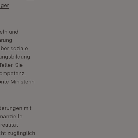
nger
teln und
hrung
ber soziale
rungsbildung
ller. Sie
Kompetenz,
nte Ministerin
derungen mit
nanzielle
ealität
cht zugänglich