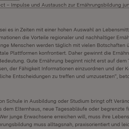
ct – Impulse und Austausch zur Ernährungsbildung ju
ffnet in neuem Fenster)
sei es in Zeiten mit einer hohen Auswahl an Lebensmit
mationen die Vorteile regionaler und nachhaltiger Ernä
unge Menschen werden täglich mit vielen Botschaften ü
tale Plattformen konfrontiert. Daher gewinnt die Ernäh
deutung. Gute Ernährung beginnt nicht erst auf dem Te
sen, der Fähigkeit Informationen einzuordnen und der 
liche Entscheidungen zu treffen und umzusetzen“, beto
n Schule in Ausbildung oder Studium bringt oft Verän
s dem Elternhaus, neue Tagesabläufe oder begrenzte fi
„Wer junge Erwachsene erreichen will, muss ihre Lebensr
hrungsbildung muss alltagsnah, praxisorientiert und lei