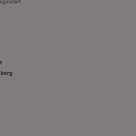
geistert
nster)
t
(Öffnet in neuem Fenster)
mberg
(Öffnet in neuem Fenster)