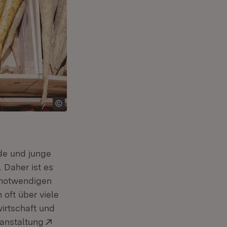
de und junge
 Daher ist es
 notwendigen
oft über viele
irtschaft und
Extern:
ranstaltung