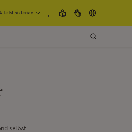
 in neuem Fenster)
Alle Ministerien
r
d selbst,