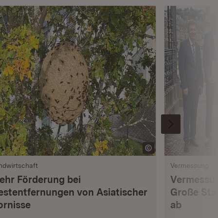
ndwirtschaft
Vermessung
ehr Förderung bei
Vermessun
estentfernungen von Asiatischer
Große Sta
ornisse
ab