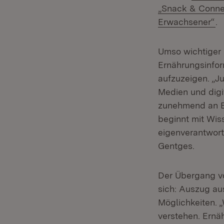
„Snack & Conne
(Ö
Erwachsener“
.
Umso wichtiger 
Ernährungsinfor
aufzuzeigen. „J
Medien und digi
zunehmend an Be
beginnt mit Wis
eigenverantwort
Gentges.
Der Übergang vo
sich: Auszug au
Möglichkeiten. 
verstehen. Ernä