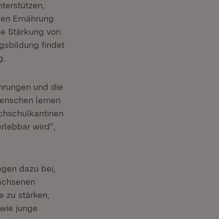
nterstützen,
gen Ernährung
ie Stärkung von
sbildung findet
g.
ahrungen und die
Menschen lernen
ochschulkantinen
rlebbar wird“,
agen dazu bei,
wachsenen
 zu stärken,
wie junge