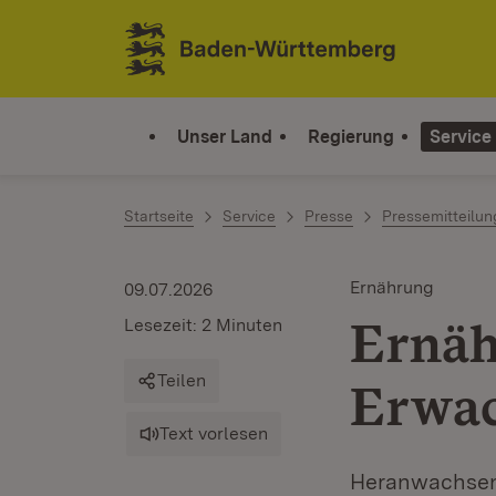
Zum Inhalt springen
Link zur Startseite
Unser Land
Regierung
Service
Startseite
Service
Presse
Pressemitteilu
Ernährung
09.07.2026
Ernäh
Lesezeit: 2 Minuten
Teilen
Erwac
Text vorlesen
Heranwachsen