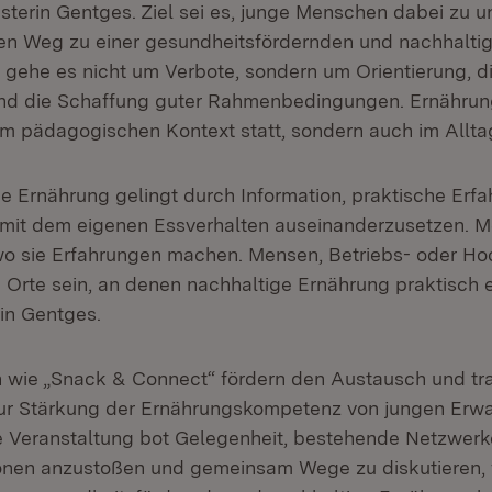
isterin Gentges. Ziel sei es, junge Menschen dabei zu u
llen Weg zu einer gesundheitsfördernden und nachhalti
i gehe es nicht um Verbote, sondern um Orientierung, d
d die Schaffung guter Rahmenbedingungen. Ernährung
 im pädagogischen Kontext statt, sondern auch im Allta
ge Ernährung gelingt durch Information, praktische Erf
h mit dem eigenen Essverhalten auseinanderzusetzen. 
 wo sie Erfahrungen machen. Mensen, Betriebs- oder H
 Orte sein, an denen nachhaltige Ernährung praktisch e
rin Gentges.
 wie „Snack & Connect“ fördern den Austausch und tr
zur Stärkung der Ernährungskompetenz von jungen Er
e Veranstaltung bot Gelegenheit, bestehende Netzwerke
onen anzustoßen und gemeinsam Wege zu diskutieren, 