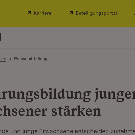
Extern:
Karriere
(Öffnet in neuem Fenster)
Extern:
Beteiligungsportal
(Öffnet
ngen
Pressemitteilung
rungsbildung junge
hsener stärken
de und junge Erwachsene entscheiden zunehmen