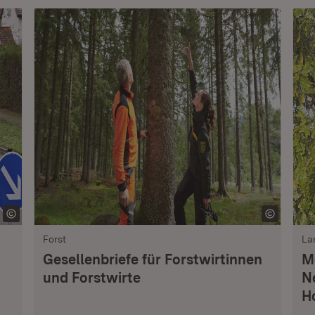
Forst
La
Gesellenbriefe für Forstwirtinnen
M
und Forstwirte
N
H