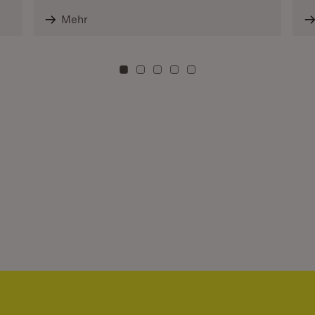
Mehr
Zu Kachel: 0
Zu Kachel: 3
Zu Kachel: 6
Zu Kachel: 9
Zu Kachel: 12