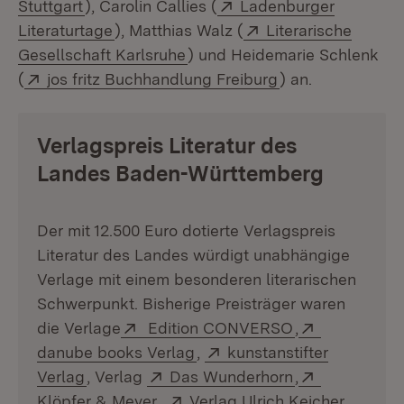
(Öffnet in neuem Fenster)
Extern:
Stuttgart
), Carolin Callies (
Ladenburger
(Öffnet in neuem Fenster)
Extern:
Literaturtage
), Matthias Walz (
Literarische
(Öffnet in neuem Fenster)
Gesellschaft Karlsruhe
) und Heidemarie Schlenk
Extern:
(Öffnet in neuem
(
jos fritz Buchhandlung Freiburg
) an.
Verlagspreis Literatur des
Landes Baden-Württemberg
Der mit 12.500 Euro dotierte Verlagspreis
Literatur des Landes würdigt unabhängige
Verlage mit einem besonderen literarischen
Schwerpunkt. Bisherige Preisträger waren
Extern:
(Öffnet in neu
Extern:
die Verlage
Edition CONVERSO
,
(Öffnet in neuem Fenster)
Extern:
danube books Verlag
,
kunstanstifter
(Öffnet in neuem Fenster)
Extern:
(Öffnet in neu
Extern:
Verlag
, Verlag
Das Wunderhorn
,
(Öffnet in neuem Fenster)
Extern:
(Öffnet
Klöpfer & Meyer
,
Verlag Ulrich Keicher
,