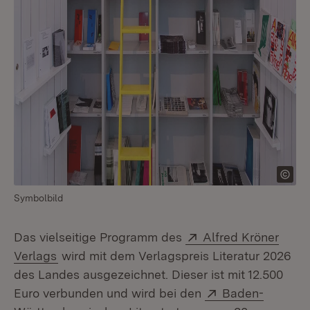
Symbolbild
Extern:
Das vielseitige Programm des
Alfred Kröner
(Öffnet in neuem Fenster)
Verlags
wird mit dem Verlagspreis Literatur 2026
des Landes ausgezeichnet. Dieser ist mit 12.500
Extern:
Euro verbunden und wird bei den
Baden-
(Öffnet in neuem 