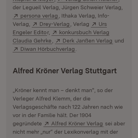
der Legueil Verlag, Jürgen Schweier Verlag,
Extern:
(Öffnet in neuem Fenster)
persona verlag
, Ithaka Verlag, Info-
Extern:
(Öffnet in neuem Fenster)
Extern:
Verlag,
Drey-Verlag
, Verlag
Urs
(Öffnet in neuem Fenster)
Extern:
Engeler Edito
r,
konkursbuch Verlag
(Öffnet in neuem Fenster)
Extern:
(Öffnet i
Claudia Gehrke
,
Derk Janßen Verlag
und
Extern:
(Öffnet in neuem Fenster
Diwan Hörbuchverlag
.
Alfred Kröner Verlag Stuttgart
„Kröner kennt man – denkt man", so der
Verleger Alfred Klemm, der die
Verlagsgeschäfte nach 122 Jahren nach wie
vor in der Familie hält. Der 1904
Extern:
(Öffnet in ne
gegründete
Alfred Kröner Verlag
sei aber
nicht mehr „nur“ der Lexikonverlag mit der