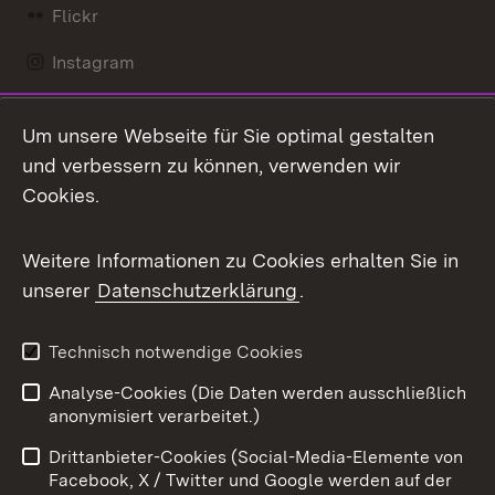
Flickr
Instagram
LinkedIn
Um unsere Webseite für Sie optimal gestalten
Mastodon
und verbessern zu können, verwenden wir
Cookies.
Messenger
Social Wall
Weitere Informationen zu Cookies erhalten Sie in
unserer
Datenschutzerklärung
.
X / Twitter
Youtube
Technisch notwendige Cookies
Analyse-Cookies (Die Daten werden ausschließlich
Zum 
anonymisiert verarbeitet.)
Impressum
Kontakt
Drittanbieter-Cookies (Social-Media-Elemente von
Benutzungshinweise
Barrierefreiheit
Facebook, X / Twitter und Google werden auf der