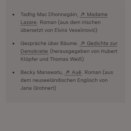
Extern:
Tadhg Mac Dhonnagáin,
Madame
(Öffnet in neuem Fenster)
Lazare
. Roman (aus dem Irischen
übersetzt von Elvira Veselinović)
Extern:
Gespräche über Bäume.
Gedichte zur
(Öffnet in neuem Fenster)
Demokratie
(herausgegeben von Hubert
Klöpfer und Thomas Weiß)
Extern:
(Öffnet in neuem Fen
Becky Manawatu,
Auē
. Roman (aus
dem neuseeländischen Englisch von
Jana Grohnert)