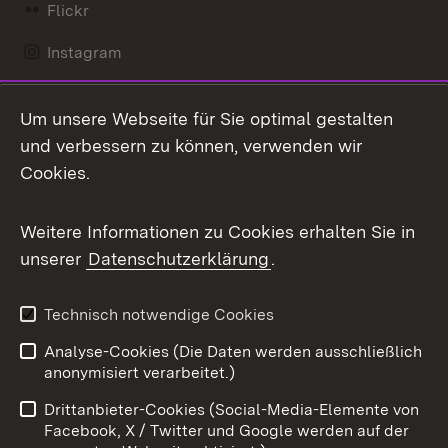
Flickr
Instagram
LinkedIn
Um unsere Webseite für Sie optimal gestalten
Mastodon
und verbessern zu können, verwenden wir
Cookies.
Messenger
Social Wall
Weitere Informationen zu Cookies erhalten Sie in
unserer
Datenschutzerklärung
.
X / Twitter
Youtube
Technisch notwendige Cookies
Analyse-Cookies (Die Daten werden ausschließlich
Zum 
anonymisiert verarbeitet.)
Impressum
Kontakt
Drittanbieter-Cookies (Social-Media-Elemente von
Benutzungshinweise
Barrierefreiheit
Facebook, X / Twitter und Google werden auf der