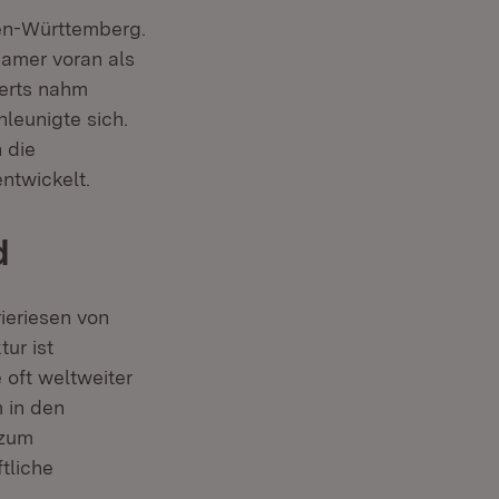
den-Württemberg.
samer voran als
derts nahm
hleunigte sich.
 die
ntwickelt.
d
ieriesen von
ur ist
 oft weltweiter
 in den
 zum
tliche