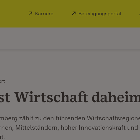
Extern:
Karriere
(Öffnet in neuem Fenster)
Extern:
Beteiligungsportal
(Öffnet
ort
ist Wirtschaft dahei
berg zählt zu den führenden Wirtschaftsregione
nen, Mittelständern, hoher Innovationskraft und
t.