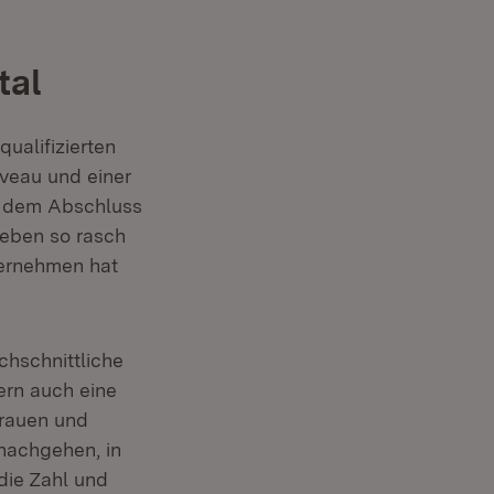
tal
ualifizierten
veau und einer
h dem Abschluss
leben so rasch
ternehmen hat
chschnittliche
ern auch eine
Frauen und
 nachgehen, in
die Zahl und