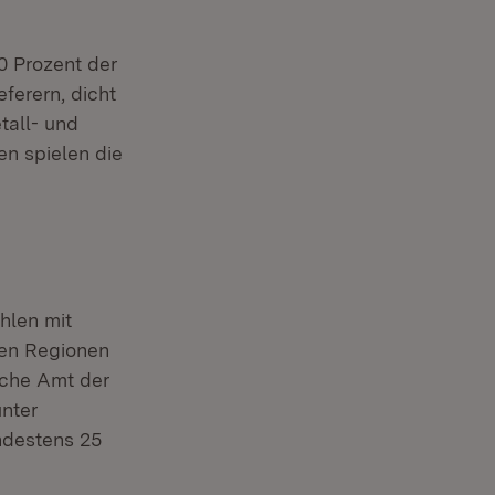
0 Prozent der
ferern, dicht
tall- und
en spielen die
hlen mit
den Regionen
sche Amt der
unter
ndestens 25