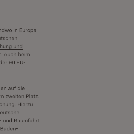
endwo in Europa
utschen
chung und
t. Auch beim
der 90 EU-
en auf die
m zweiten Platz.
chung. Hierzu
Deutsche
t- und Raumfahrt
 Baden-