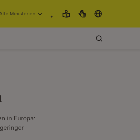
 in neuem Fenster)
Alle Ministerien
m
n in Europa:
 geringer