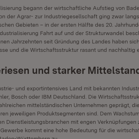
ialisierung begann der wirtschaftliche Aufstieg von Ba
n der Agrar- zur Industriegesellschaft ging zwar lang
schen Gebieten – in der ersten Hälfte des 20. Jahrhun
ndustrialisierung Fahrt auf und der Strukturwandel besc
nen Jahrzehnten seit Gründung des Landes haben sich
sse und die Wirtschaftsstruktur rasant und nachhaltig e
eriesen und starker Mittelstan
ustrie- und exportintensives Land mit bekannten Industr
mler, Bosch oder IBM Deutschland. Die Wirtschaftsstrukt
zahlreichen mittelständischen Unternehmen geprägt, die
ihren jeweiligen Produktsegmenten sind. Dem Wachstum
ven Dienstleistungsbranchen mit engen Verknüpfungen
Gewerbe kommt eine hohe Bedeutung für die wirtschaf
 Baden-Württemberg zu.