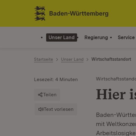
Zum Inhalt springen
Link zur Startseite
Unser Land
Regierung
Service
Startseite
Unser Land
Wirtschaftsstandort
Wirtschaftsstand
Lesezeit: 4 Minuten
Hier 
Teilen
Text vorlesen
Baden-Württem
mit Weltkonzer
Arbeitslosigkei