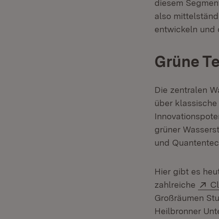
diesem Segment
also mittelstän
entwickeln und 
Grüne Te
Die zentralen 
über klassische
Innovationspote
grüner Wassersto
und Quantentec
Hier gibt es he
Ex
zahlreiche
Cl
Großräumen Stut
Heilbronner Unt