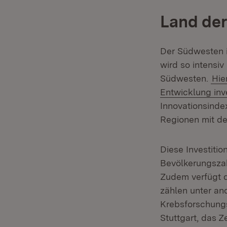
Land der
Der Südwesten i
wird so intensi
Südwesten.
Hie
Entwicklung inve
Innovationsinde
Regionen mit de
Diese Investiti
Bevölkerungszah
Zudem verfügt d
zählen unter an
Krebsforschungs
Stuttgart, das 