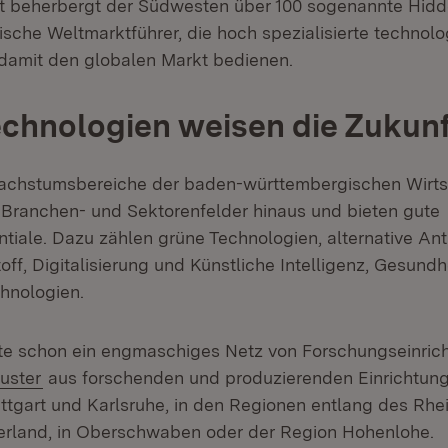
 beherbergt der Südwesten über 100 sogenannte Hid
dische Weltmarktführer, die hoch spezialisierte technol
damit den globalen Markt bedienen.
chnologien weisen die Zukunf
Wachstumsbereiche der baden-württembergischen Wirts
 Branchen- und Sektorenfelder hinaus und bieten gute
ntiale. Dazu zählen grüne Technologien, alternative An
ff, Digitalisierung und Künstliche Intelligenz, Gesundh
hnologien.
ute schon ein engmaschiges Netz von Forschungseinri
tern:
(Öffnet in neuem Fenster)
uster
aus forschenden und produzierenden Einrichtung
tgart und Karlsruhe, in den Regionen entlang des Rhei
erland, in Oberschwaben oder der Region Hohenlohe.