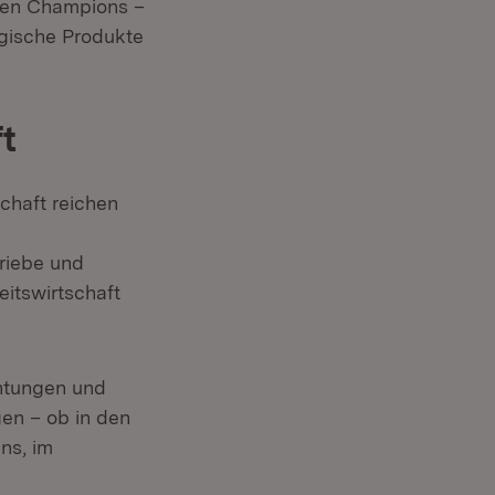
den Champions –
ogische Produkte
t
chaft reichen
triebe und
eitswirtschaft
chtungen und
en – ob in den
ns, im