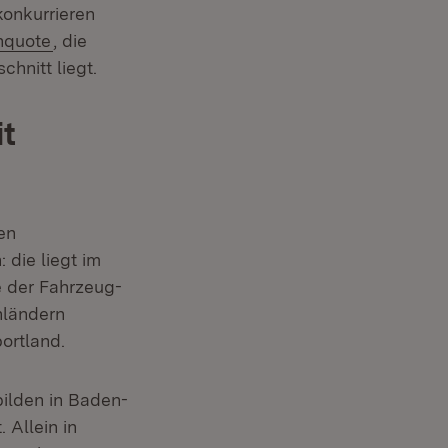
konkurrieren
nquote
, die
hnitt liegt.
t
en
die liegt im
e der Fahrzeug-
nländern
ortland.
bilden in Baden-
 Allein in