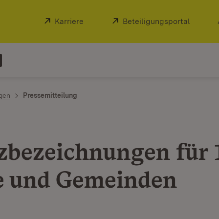
Extern:
Karriere
(Öffnet in neuem Fenster)
Extern:
Beteiligungsportal
(Öffnet
ngen
Pressemitteilung
zbezeichnungen für 
e und Gemeinden