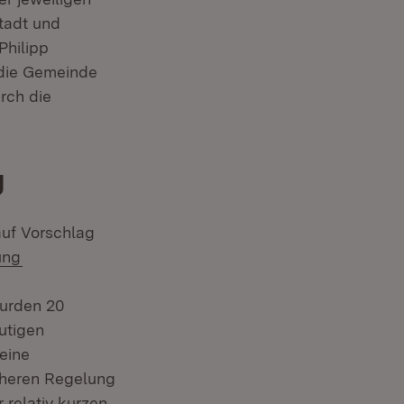
tadt und
Philipp
 die Gemeinde
rch die
g
Öffnet in neuem Fenster)
uf Vorschlag
(Öffnet in neuem Fenster)
ung
wurden 20
utigen
eine
üheren Regelung
 relativ kurzen