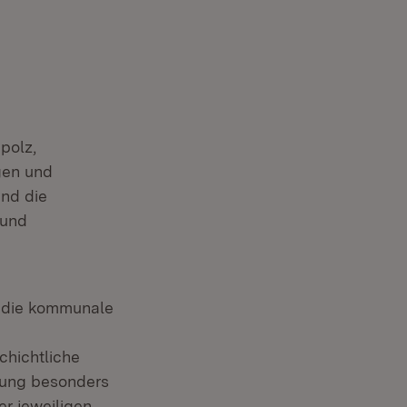
upolz,
gen und
nd die
 und
d die kommunale
chichtliche
nung besonders
r jeweiligen