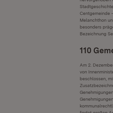
Stadtgeschicht
Centgemeinde – 
Melanchthon und
besonders präg
Bezeichnung Sen
110 Gem
Am 2. Dezember
von Innenminist
beschlossen, mi
Zusatzbezeichnu
Genehmigungen 
Genehmigungen 
kommunalrechtli
findet großen An