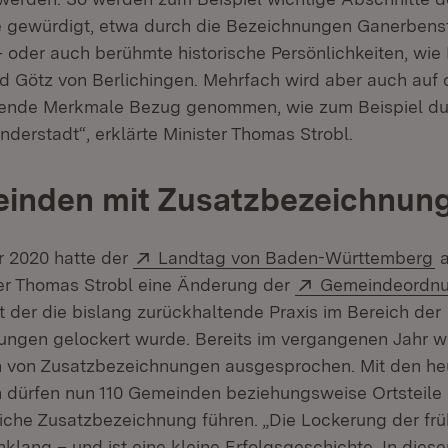
e gewürdigt, etwa durch die Bezeichnungen Ganerbens
oder auch berühmte historische Persönlichkeiten, wie 
 Götz von Berlichingen. Mehrfach wird aber auch auf
ende Merkmale Bezug genommen, wie zum Beispiel du
derstadt“, erklärte Minister Thomas Strobl.
einden mit Zusatzbezeichnun
Extern:
(
 2020 hatte der
Landtag von Baden-Württemberg
a
Extern:
er Thomas Strobl eine Änderung der
Gemeindeordn
t der die bislang zurückhaltende Praxis im Bereich der
ngen gelockert wurde. Bereits im vergangenen Jahr 
von Zusatzbezeichnungen ausgesprochen. Mit den he
dürfen nun 110 Gemeinden beziehungsweise Ortsteile 
che Zusatzbezeichnung führen. „Die Lockerung der fr
klang – und ist eine kleine Erfolgsgeschichte. In dieser