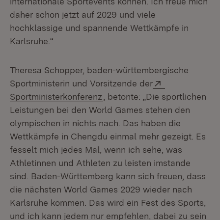
internationale Sportevents können. Ich freue mich
daher schon jetzt auf 2029 und viele
hochklassige und spannende Wettkämpfe in
Karlsruhe.“
Theresa Schopper, baden-württembergische
Extern:
Sportministerin und Vorsitzende der
(Öffnet in neuem Fenster)
Sportministerkonferenz
, betonte: „Die sportlichen
Leistungen bei den World Games stehen den
olympischen in nichts nach. Das haben die
Wettkämpfe in Chengdu einmal mehr gezeigt. Es
fesselt mich jedes Mal, wenn ich sehe, was
Athletinnen und Athleten zu leisten imstande
sind. Baden-Württemberg kann sich freuen, dass
die nächsten World Games 2029 wieder nach
Karlsruhe kommen. Das wird ein Fest des Sports,
und ich kann jedem nur empfehlen, dabei zu sein