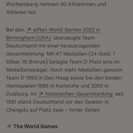
Württemberg nahmen 50 Athletinnen und
Athleten teil.
Extern:
Bei den
elften World Games 2022 in
(Öffnet in neuem Fenster)
Birmingham (USA)
überzeugte Team
Deutschland mit einer herausragenden
Gesamtleistung: Mit 47 Medaillen (24 Gold, 7
Silber, 16 Bronze) belegte Team D Platz eins im
Medaillenspiegel. Noch mehr Medaillen gewann
Team D 1993 in Den Haag sowie bei den beiden
Heimspielen 1989 in Karlsruhe und 2005 in
Extern:
(Öffnet 
Duisburg. Im
historischen Gesamtranking
seit
1981 stand Deutschland vor den Spielen in
Chengdu auf Platz zwei – hinter Italien.
Extern:
The World Games
(Öffnet in neuem Fenster)