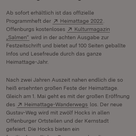
Ab sofort erhältlich ist das offizielle
Extern:
(Öffnet in ne
Programmheft der
Heimattage 2022
.
Extern:
Offenburgs kostenloses
Kulturmagazin
(Öffnet in neuem Fenster)
„Salmen“
wird in der achten Ausgabe zur
Festzeitschrift und bietet auf 100 Seiten geballte
Infos und Lesefreude durch das ganze
Heimattage-Jahr.
Nach zwei Jahren Auszeit nahen endlich die so
heiß ersehnten großen Feste der Heimattage.
Gleich am 1. Mai geht es mit der großen Eröffnung
Extern:
(Öffnet in neuem F
des
Heimattage-Wanderwegs
los. Der neue
Gustav-Weg wird mit zwölf Hocks in allen
Offenburger Ortsteilen und der Kernstadt
gefeiert. Die Hocks bieten ein