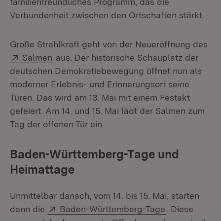
familienfreundliches Programm, das die
Verbundenheit zwischen den Ortschaften stärkt.
Große Strahlkraft geht von der Neueröffnung des
Extern:
(Öffnet in neuem Fenster)
Salmen
aus. Der historische Schauplatz der
deutschen Demokratiebewegung öffnet nun als
moderner Erlebnis- und Erinnerungsort seine
Türen. Das wird am 13. Mai mit einem Festakt
gefeiert. Am 14. und 15. Mai lädt der Salmen zum
Tag der offenen Tür ein.
Baden-Württemberg-Tage und
Heimattage
Unmittelbar danach, vom 14. bis 15. Mai, starten
Extern:
(Öffnet in ne
dann die
Baden-Württemberg-Tage
. Diese