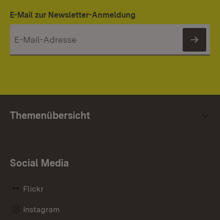
E-Mail zur Newsletter-Anmeldung
News
Themenübersicht
Social Media
Flickr
Instagram