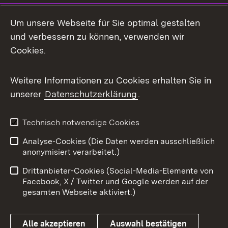
LinkedIn
Um unsere Webseite für Sie optimal gestalten
Mastodon
und verbessern zu können, verwenden wir
Cookies.
Messenger
Social Wall
Weitere Informationen zu Cookies erhalten Sie in
unserer
Datenschutzerklärung
.
X / Twitter
Youtube
Technisch notwendige Cookies
Analyse-Cookies (Die Daten werden ausschließlich
Zum 
anonymisiert verarbeitet.)
Impressum
Kontakt
Drittanbieter-Cookies (Social-Media-Elemente von
Benutzungshinweise
Barrierefreiheit
Facebook, X / Twitter und Google werden auf der
gesamten Webseite aktiviert.)
Datenschutz
Cookies
Alle akzeptieren
Auswahl bestätigen