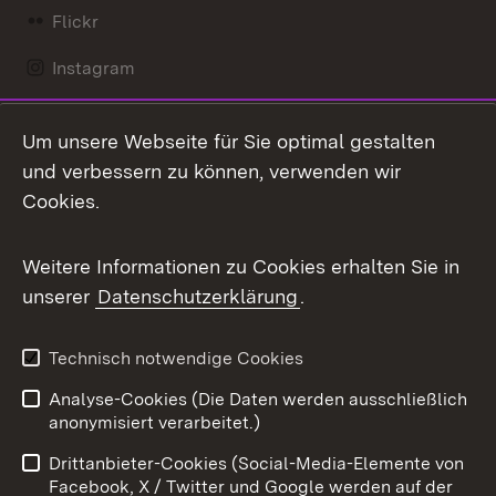
Flickr
Instagram
LinkedIn
Um unsere Webseite für Sie optimal gestalten
Mastodon
und verbessern zu können, verwenden wir
Cookies.
Messenger
Social Wall
Weitere Informationen zu Cookies erhalten Sie in
unserer
Datenschutzerklärung
.
X / Twitter
Youtube
Technisch notwendige Cookies
Analyse-Cookies (Die Daten werden ausschließlich
Zum 
anonymisiert verarbeitet.)
Impressum
Kontakt
Drittanbieter-Cookies (Social-Media-Elemente von
Benutzungshinweise
Barrierefreiheit
Facebook, X / Twitter und Google werden auf der