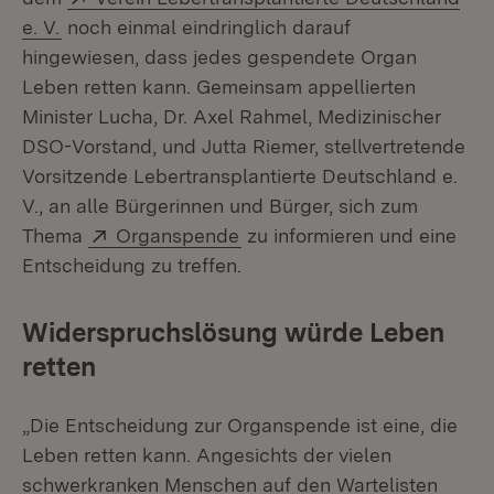
(Öffnet in neuem Fenster)
e. V.
noch einmal eindringlich darauf
hingewiesen, dass jedes gespendete Organ
Leben retten kann. Gemeinsam appellierten
Minister Lucha, Dr. Axel Rahmel, Medizinischer
DSO-Vorstand, und Jutta Riemer, stellvertretende
Vorsitzende Lebertransplantierte Deutschland e.
V., an alle Bürgerinnen und Bürger, sich zum
Extern:
(Öffnet in neuem Fenster)
Thema
Organspende
zu informieren und eine
Entscheidung zu treffen.
Widerspruchslösung würde Leben
retten
„Die Entscheidung zur Organspende ist eine, die
Leben retten kann. Angesichts der vielen
schwerkranken Menschen auf den Wartelisten