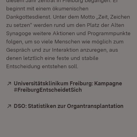
diesem Jahr zentral in Freiburg begangen. Er
beginnt mit einem ökumenischen
Dankgottesdienst. Unter dem Motto „Zeit, Zeichen
zu setzen“ werden rund um den Platz der Alten
Synagoge weitere Aktionen und Programmpunkte
folgen, um so viele Menschen wie möglich zum
Gespräch und zur Interaktion anzuregen, aus
denen letztlich eine feste und stabile
Entscheidung entstehen soll.
Extern:
Universitätsklinikum Freiburg: Kampagne
#FreiburgEntscheidetSich
(Öffnet in neuem Fen
Extern:
DSO: Statistiken zur Organtransplantation
(Öffn