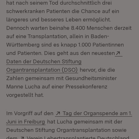
hat nach seinem Tod durchschnittlich drei
schwerkranken Patienten die Chance auf ein
längeres und besseres Leben ermöglicht.
Dennoch warten beinahe 8.400 Menschen derzeit
auf eine Transplantation, allein in Baden-
Württemberg sind es knapp 1.000 Patientinnen
Extern
und Patienten. Dies geht aus den neuesten
Daten der Deutschen Stiftung
(Öffnet in neuem Fenste
Organtransplantation (DSO)
hervor, die die
Zahlen gemeinsam mit Gesundheitsminister
Manne Lucha auf einer Pressekonferenz
vorgestellt hat.
Extern:
Im Vorgriff auf den
Tag der Organspende am 1.
(Öffnet in neuem Fenster)
Juni in Freiburg
hat Lucha gemeinsam mit der
Deutschen Stiftung Organtransplantation sowie
Extern:
dem
Verein Lebertransplantierte Deutschland