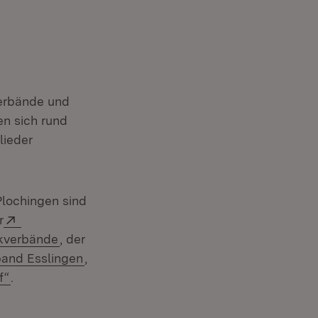
verbände und
n sich rund
lieder
lochingen sind
Extern:
r
(Öffnet in neuem Fenster)
kverbände
, der
(Öffnet in neuem Fenster)
band Esslingen
,
(Öffnet in neuem Fenster)
f“
.