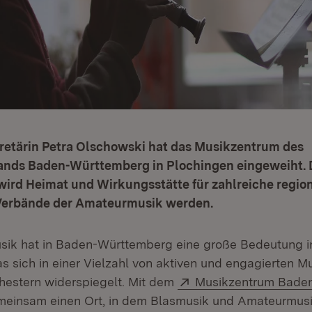
retärin Petra Olschowski hat das Musikzentrum des
nds Baden-Württemberg in Plochingen eingeweiht. 
ird Heimat und Wirkungsstätte für zahlreiche regio
Verbände der Amateurmusik werden.
sik hat in Baden-Württemberg eine große Bedeutung i
s sich in einer Vielzahl von aktiven und engagierten M
Extern:
estern widerspiegelt. Mit dem
Musikzentrum Bade
meinsam einen Ort, in dem Blasmusik und Amateurmusi