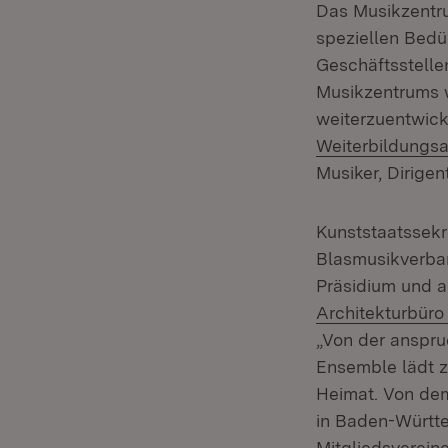
Das Musikzentr
speziellen Bedü
Geschäftsstelle
Musikzentrums w
weiterzuentwic
Weiterbildungs
Musiker, Dirigen
Kunststaatssek
Blasmusikverban
Präsidium und 
Architekturbüro
„Von der anspru
Ensemble lädt z
Heimat. Von de
in Baden-Württe
Mitgliedsverein