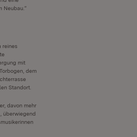
em Neubau.“
 reines
te
ergung mit
m Torbogen, dem
chterrasse
len Standort.
er, davon mehr
en, überwiegend
asmusikerinnen