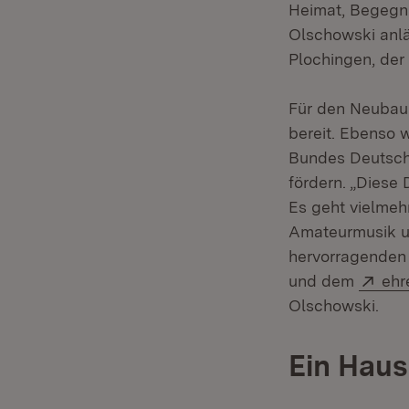
Heimat, Begegnu
Olschowski anl
Plochingen, de
Für den Neubau 
bereit. Ebenso
Bundes Deutsche
fördern. „Diese 
Es geht vielmeh
Amateurmusik un
hervorragenden 
Ext
und dem
ehr
Olschowski.
Ein Haus 