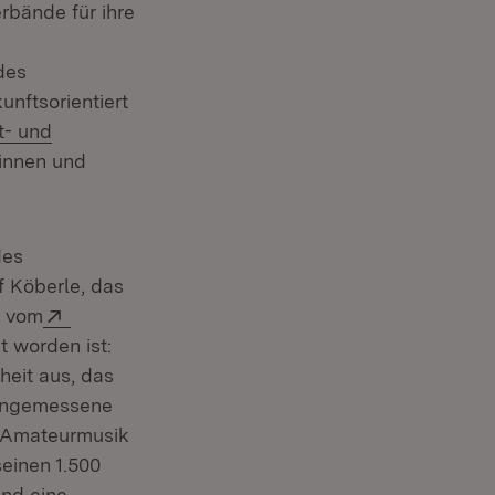
bände für ihre
des
nftsorientiert
t- und
rinnen und
des
 Köberle, das
Extern:
s vom
ster)
t worden ist:
heit aus, das
 angemessene
e Amateurmusik
einen 1.500
and eine