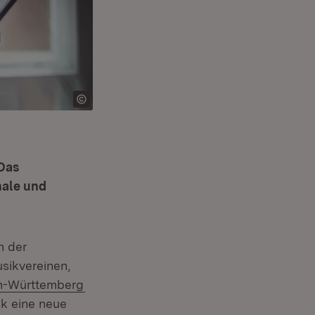
Das
nale und
n der
usikvereinen,
(Öffnet in neuem Fenster)
n-Württemberg
k eine neue