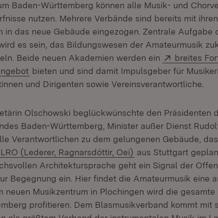
um Baden-Württemberg können alle Musik- und Chorver
rfnisse nutzen. Mehrere Verbände sind bereits mit ihren
n in das neue Gebäude eingezogen. Zentrale Aufgabe 
ird es sein, das Bildungswesen der Amateurmusik zuku
Extern:
keln. Beide neuen Akademien werden ein
breites For
(Öffnet in neuem Fenster)
angebot
bieten und sind damit Impulsgeber für Musike
tinnen und Dirigenten sowie Vereinsverantwortliche.
retärin Olschowski beglückwünschte den Präsidenten 
des Baden-Württemberg, Minister außer Dienst Rudolf
alle Verantwortlichen zu dem gelungenen Gebäude, da
(Öffnet in neuem Fen
 LRO (Lederer, Ragnarsdóttir, Oei)
aus Stuttgart geplan
chsvollen Architektursprache geht ein Signal der Offen
ur Begegnung ein. Hier findet die Amateurmusik eine
m neuen Musikzentrum in Plochingen wird die gesamt
mberg profitieren. Dem Blasmusikverband kommt mit s
en als größtem Verband der instrumentalen Musik im L