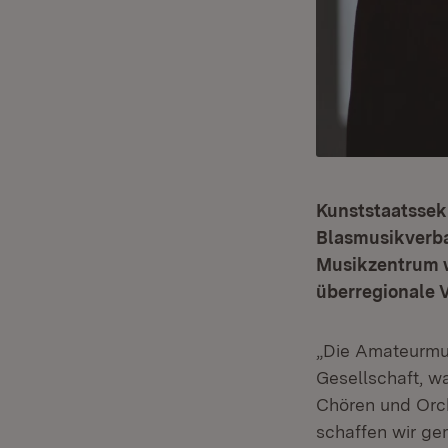
Kunststaatssek
Blasmusikverba
Musikzentrum w
überregionale 
„Die Amateurmu
Gesellschaft, wa
Chören und Orch
schaffen wir ge