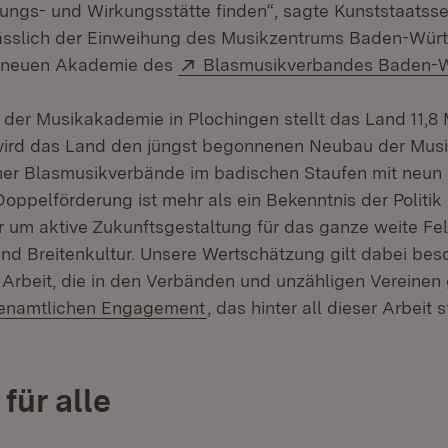
ngs- und Wirkungsstätte finden“, sagte Kunststaatssek
ässlich der Einweihung des Musikzentrums Baden-Würt
Extern:
r neuen Akademie des
Blasmusikverbandes Baden-
der Musikakademie in Plochingen stellt das Land 11,8 
 wird das Land den jüngst begonnenen Neubau der Mu
r Blasmusikverbände im badischen Staufen mit neun M
Doppelförderung ist mehr als ein Bekenntnis der Politik
r um aktive Zukunftsgestaltung für das ganze weite Fe
d Breitenkultur. Unsere Wertschätzung gilt dabei bes
Arbeit, die in den Verbänden und unzähligen Vereinen g
ern:
(Öffnet in neuem Fenster)
enamtlichen Engagement
, das hinter all dieser Arbeit 
für alle