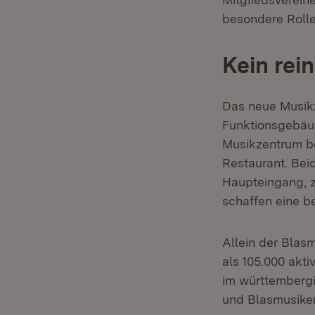
besondere Rolle
Kein rei
Das neue Musikz
Funktionsgebäud
Musikzentrum b
Restaurant. Bei
Haupteingang, 
schaffen eine b
Allein der Blas
als 105.000 akt
im württembergi
und Blasmusiker 