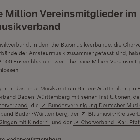
e Million Vereinsmitglieder im
usikverband
(Öffnet in neuem Fenster)
sikverband
, in dem die Blasmusikverbände, die Chor
erbände der Amateurmusik zusammengefasst sind, habe
2.000 Ensembles und weit über eine Million Vereinsmitg
lossen.
gen in das neue Musikzentrum Baden-Württemberg in P
rband Baden-Württemberg mit seinen Institutionen, de
(Öffnet in neuem Fenster)
Extern:
horverband
, die
Bundesvereinigung Deutscher Musi
Extern:
rband Baden-Württemberg, der
Blasmusik-Kreisver
(Öffnet in neuem Fenster)
Extern:
„Singen mit Kindern“
und der
Chorverband „Karl Pfaf
um Baden-Württemberg
(Öffnet in neuem Fenster)