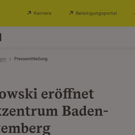
Extern:
Karriere
(Öffnet in neuem Fenster)
Extern:
Beteiligungsportal
(Öffnet
ngen
Pressemitteilung
owski eröffnet
zentrum Baden-
temberg