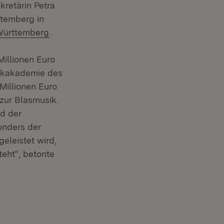
retärin Petra
temberg in
(Öffnet in neuem Fenster)
Württemberg
.
Millionen Euro
sikakademie des
illionen Euro
 zur Blasmusik.
ld der
onders der
eleistet wird,
steht“, betonte