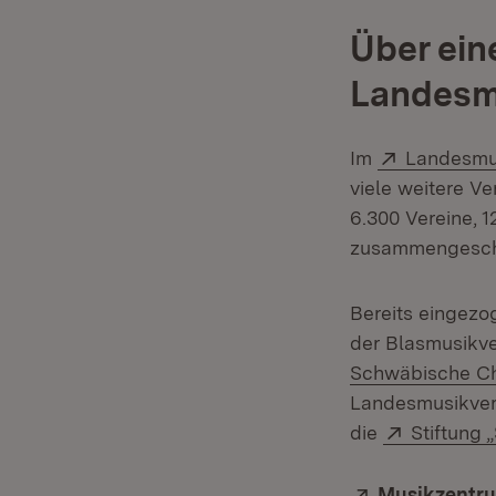
Über ein
Landesm
Extern:
Im
Landesmu
viele weitere V
6.300 Vereine, 1
zusammengesch
Bereits eingezo
der Blasmusikve
Schwäbische C
Landesmusikve
Extern:
die
Stiftung 
Extern:
Musikzentr