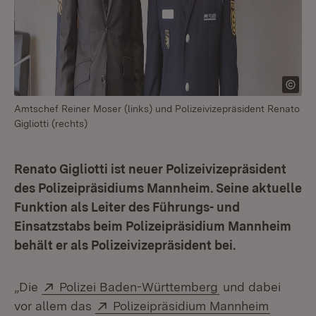
Amtschef Reiner Moser (links) und Polizeivizepräsident Renato
Gigliotti (rechts)
Renato Gigliotti ist neuer Polizeivizepräsident
des Polizeipräsidiums Mannheim. Seine aktuelle
Funktion als Leiter des Führungs- und
Einsatzstabs beim Polizeipräsidium Mannheim
behält er als Polizeivizepräsident bei.
Extern:
(Öffnet in neuem
„Die
Polizei Baden-Württemberg
und dabei
Extern:
(Öffnet
vor allem das
Polizeipräsidium Mannheim