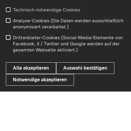
Youtube
Technisch notwendige Cookies
Analyse-Cookies (Die Daten werden ausschließlich
Zum 
anonymisiert verarbeitet.)
Impressum
Kontakt
Drittanbieter-Cookies (Social-Media-Elemente von
Benutzungshinweise
Barrierefreiheit
Facebook, X / Twitter und Google werden auf der
gesamten Webseite aktiviert.)
Datenschutz
Cookies
Alle akzeptieren
Auswahl bestätigen
Notwendige akzeptieren
Link zum Landesportal