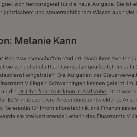
gnet sich hervorragend für die neue Aufgabe. Sie ist ei
n juristischem und steuerrechtlichem Wissen auch viel 
on: Melanie Kann
t Rechtswissenschaften studiert. Nach ihrer zweiten ju
at sie zunächst als Rechtsanwältin gearbeitet. Im Jahr 
desdienst eingetreten. Die Aufgaben der Steuerverwalt
inanzamt Villingen-Schwenningen kennen gelernt. Im J
Extern:
(Öffnet in n
 an die
Oberfinanzdirektion in Karlsruhe
. Dort war s
n für EDV, insbesondere Anwendungsentwicklung. Ansc
s Referentin für Informationstechnik ans Finanzminister
urde sie stellvertretende Leiterin des Finanzamts Vill