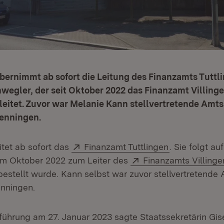
ernimmt ab sofort die Leitung des Finanzamts Tuttlin
wegler, der seit Oktober 2022 das Finanzamt Villinge
itet. Zuvor war Melanie Kann stellvertretende Amtsl
enningen.
Extern:
(Öffnet in ne
itet ab sofort das
Finanzamt Tuttlingen
. Sie folgt au
Extern:
im Oktober 2022 zum Leiter des
Finanzamts Villinge
Öffnet in neuem Fenster)
estellt wurde. Kann selbst war zuvor stellvertretende A
nningen.
führung am 27. Januar 2023 sagte Staatssekretärin Gise