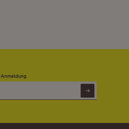
er-Anmeldung
Newsletter 