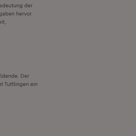
Bedeutung der
gaben hervor.
it,
ildende. Der
t Tuttlingen ein