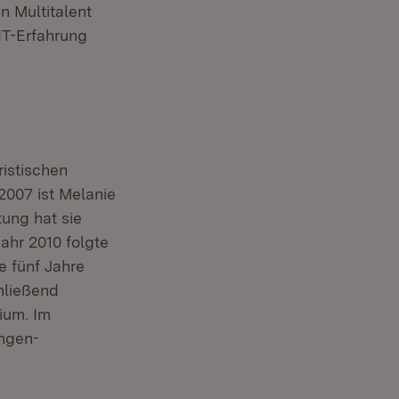
n Multitalent
IT-Erfahrung
ristischen
2007 ist Melanie
ung hat sie
ahr 2010 folgte
euem Fenster)
ie fünf Jahre
hließend
ium. Im
ingen-