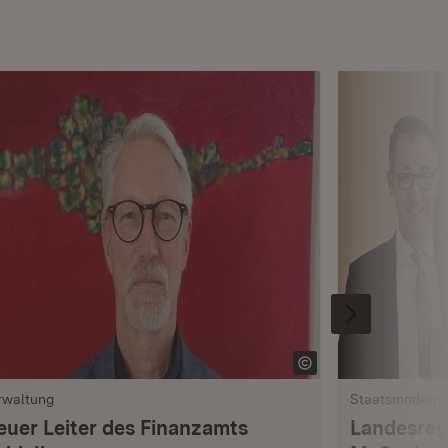
rwaltung
Staatsmoderni
euer Leiter des Finanzamts
Landesreg