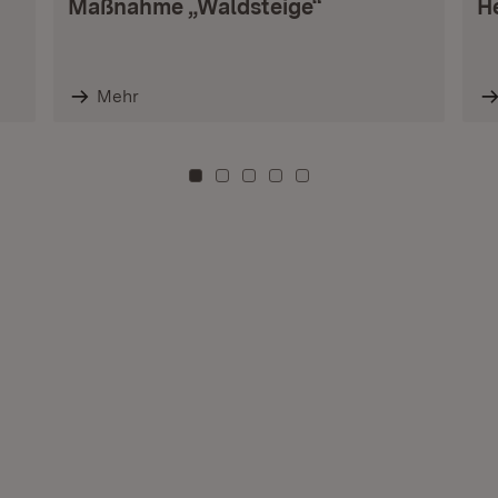
Maßnahme „Waldsteige“
H
Mehr
Zu Kachel: 0
Zu Kachel: 3
Zu Kachel: 6
Zu Kachel: 9
Zu Kachel: 12