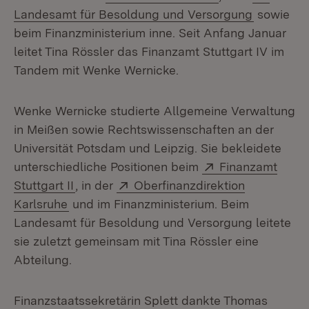
(Öffnet i
Landesamt für Besoldung und Versorgung
sowie
beim Finanzministerium inne. Seit Anfang Januar
leitet Tina Rössler das Finanzamt Stuttgart IV im
Tandem mit Wenke Wernicke.
Wenke Wernicke studierte Allgemeine Verwaltung
in Meißen sowie Rechtswissenschaften an der
Universität Potsdam und Leipzig. Sie bekleidete
Extern:
unterschiedliche Positionen beim
Finanzamt
(Öffnet in neuem Fenster)
Extern:
Stuttgart II
, in der
Oberfinanzdirektion
(Öffnet in neuem Fenster)
Karlsruhe
und im Finanzministerium. Beim
Landesamt für Besoldung und Versorgung leitete
sie zuletzt gemeinsam mit Tina Rössler eine
Abteilung.
Finanzstaatssekretärin Splett dankte Thomas