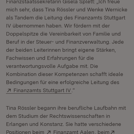
Finanzstaatssekretärin Gisela Splett: „Ich freue
mich sehr, dass Tina Rössler und Wenke Wernicke
als Tandem die Leitung des Finanzamts Stuttgart
IV übernommen haben. Wir fördern mit der
Doppelspitze die Vereinbarkeit von Familie und
Beruf in der Steuer- und Finanzverwaltung. Jede
der beiden Leiterinnen bringt eigene Stärken,
Fachwissen und Erfahrungen für die
verantwortungsvolle Aufgabe mit. Die
Kombination dieser Kompetenzen schafft ideale
Bedingungen für eine erfolgreiche Leitung des
Extern:
(Öffnet in neuem Fenster)
Finanzamts Stuttgart IV
.“
Tina Rössler begann ihre berufliche Laufbahn mit
dem Studium der Rechtswissenschaften in
Erlangen und Konstanz. Sie hatte verschiedene
Extern:
(Öffnet in neue
Extern:
Positionen beim
Finanzamt Aalen
, beim