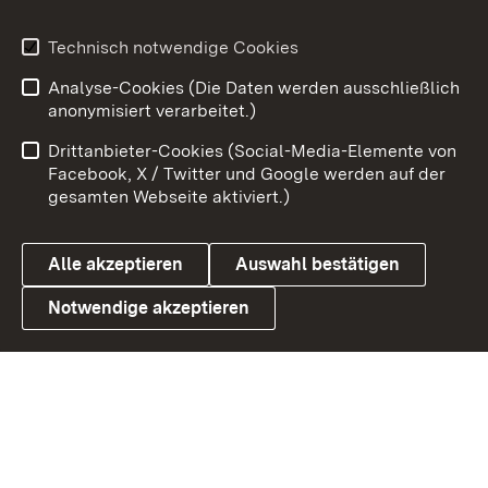
Youtube
Technisch notwendige Cookies
Analyse-Cookies (Die Daten werden ausschließlich
Zum 
anonymisiert verarbeitet.)
Impressum
Kontakt
Drittanbieter-Cookies (Social-Media-Elemente von
Benutzungshinweise
Barrierefreiheit
Facebook, X / Twitter und Google werden auf der
gesamten Webseite aktiviert.)
Datenschutz
Cookies
Alle akzeptieren
Auswahl bestätigen
Notwendige akzeptieren
Link zum Landesportal