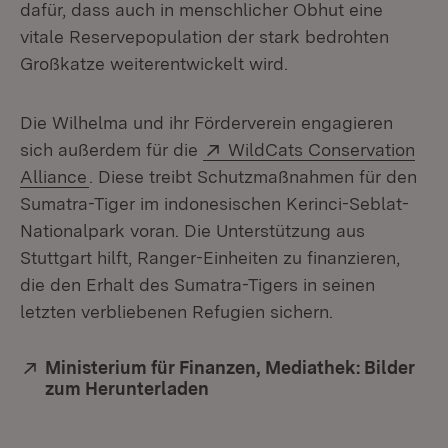
dafür, dass auch in menschlicher Obhut eine
vitale Reservepopulation der stark bedrohten
Großkatze weiterentwickelt wird.
Die Wilhelma und ihr Förderverein engagieren
Extern:
sich außerdem für die
WildCats Conservation
(Öffnet in neuem Fenster)
Alliance
. Diese treibt Schutzmaßnahmen für den
Sumatra-Tiger im indonesischen Kerinci-Seblat-
Nationalpark voran. Die Unterstützung aus
Stuttgart hilft, Ranger-Einheiten zu finanzieren,
die den Erhalt des Sumatra-Tigers in seinen
letzten verbliebenen Refugien sichern.
Extern:
Ministerium für Finanzen, Mediathek: Bilder
zum Herunterladen
(Öffnet in neuem Fenster)