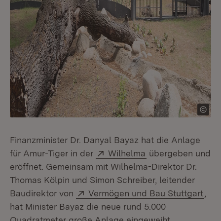
Finanzminister Dr. Danyal Bayaz hat die Anlage
Extern:
(Öffnet in neuem F
für Amur-Tiger in der
Wilhelma
übergeben und
eröffnet. Gemeinsam mit Wilhelma-Direktor Dr.
Thomas Kölpin und Simon Schreiber, leitender
Extern:
(Öff
Baudirektor von
Vermögen und Bau Stuttgart
,
hat Minister Bayaz die neue rund 5.000
Quadratmeter große Anlage eingeweiht.