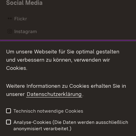
Social Media
Flickr
Instagram
LinkedIn
Um unsere Webseite für Sie optimal gestalten
Mastodon
und verbessern zu können, verwenden wir
Cookies.
Messenger
Social Wall
Weitere Informationen zu Cookies erhalten Sie in
unserer
Datenschutzerklärung
.
X / Twitter
Youtube
Technisch notwendige Cookies
Analyse-Cookies (Die Daten werden ausschließlich
Zum 
anonymisiert verarbeitet.)
Impressum
Kontakt