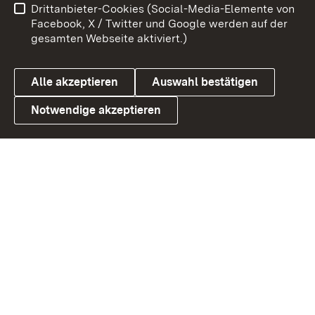
Drittanbieter-Cookies (Social-Media-Elemente von
Benutzungshinweise
Barrierefreiheit
Facebook, X / Twitter und Google werden auf der
gesamten Webseite aktiviert.)
Datenschutz
Cookies
Alle akzeptieren
Auswahl bestätigen
Notwendige akzeptieren
Link zum Landesportal