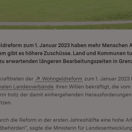
ldreform zum 1. Januar 2023 haben mehr Menschen 
em gibt es höhere Zuschüsse. Land und Kommunen t
e zu erwartenden längeren Bearbeitungszeiten in Gren
Extern:
(Öffnet in neuem Fen
krafttreten der
Wohngeldreform
zum 1. Januar 2023
alen Landesverbände
ihren Willen bekräftigt, die vo
orm trotz der damit einhergehenden Herausforderungen
tzen.
urch die Reform in der ersten Jahreshälfte eine hohe A
behörden“, sagte die Ministerin für Landesentwicklu