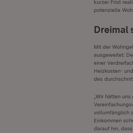
kurzer Frist rea
potenzielle Woh
Dreimal 
Mit der Wohngel
ausgeweitet: D
einer Verdreifa
Heizkosten- und
des durchschnit
„Wir hätten uns
Vereinfachungs
vollumfänglich 
Einkommen schne
darauf hin, das