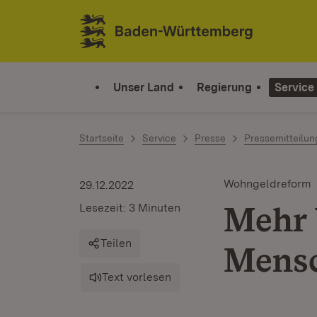
Zum Inhalt springen
Link zur Startseite
Unser Land
Regierung
Service
Startseite
Service
Presse
Pressemitteilu
Wohngeldreform
29.12.2022
Mehr 
Lesezeit: 3 Minuten
Teilen
Mens
Text vorlesen