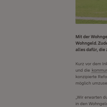
Mit der Wohnge
Wohngeld. Zud
alles dafür, di
Kurz vor dem In
und die
kommun
konzipierte Ref
möglich umzuse
„Wir erwarten d
in den Wohngeld