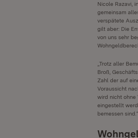
Nicole Razavi, 
gemeinsam alles
verspätete Ausza
gilt aber: Die 
von uns sehr be
Wohngeldberech
„Trotz aller Be
Broß, Geschäfts
Zahl der auf ei
Voraussicht nac
wird nicht ohne 
eingestellt wer
bemessen sind.
Wohngeld