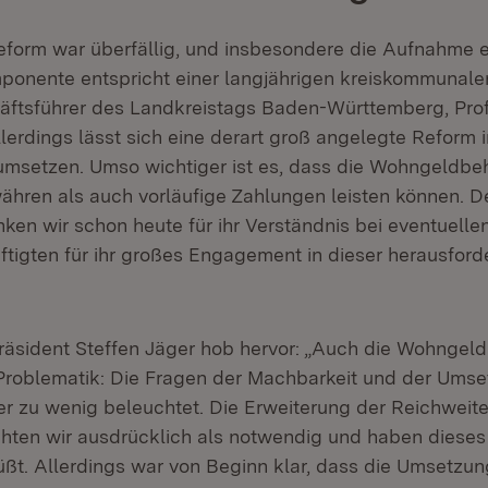
form war überfällig, und insbesondere die Aufnahme e
onente entspricht einer langjährigen kreiskommunale
ftsführer des Landkreistags Baden-Württemberg, Prof.
erdings lässt sich eine derart groß angelegte Reform i
i umsetzen. Umso wichtiger ist es, dass die Wohngeldb
hren als auch vorläufige Zahlungen leisten können. D
ken wir schon heute für ihr Verständnis bei eventuell
tigten für ihr großes Engagement in dieser herausfor
sident Steffen Jäger hob hervor: „Auch die Wohngeldr
Problematik: Die Fragen der Machbarkeit und der Ums
 zu wenig beleuchtet. Die Erweiterung der Reichweit
ten wir ausdrücklich als notwendig und haben dieses
ßt. Allerdings war von Beginn klar, dass die Umsetzung