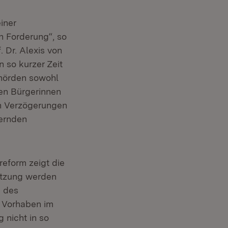
iner
n Forderung“, so
 Dr. Alexis von
n so kurzer Zeit
ehörden sowohl
en Bürgerinnen
en Verzögerungen
dernden
eform zeigt die
etzung werden
e des
 Vorhaben im
 nicht in so