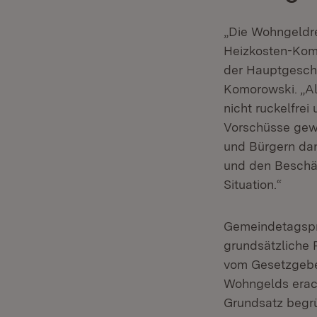
„Die Wohngeldre
Heizkosten-Komp
der Hauptgeschä
Komorowski. „All
nicht ruckelfre
Vorschüsse gewä
und Bürgern dan
und den Beschäf
Situation.“
Gemeindetagsprä
grundsätzliche 
vom Gesetzgeber
Wohngelds erach
Grundsatz begrü