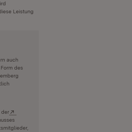
ird
diese Leistung
ern auch
 Form des
temberg
lich
Extern:
 der
husses
smitglieder,