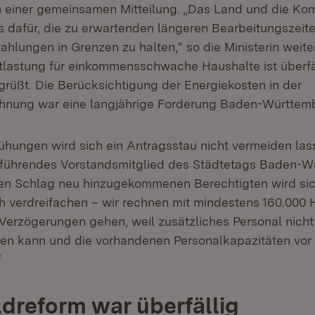
in einer gemeinsamen Mitteilung. „Das Land und die K
 dafür, die zu erwartenden längeren Bearbeitungszeit
hlungen in Grenzen zu halten,“ so die Ministerin weite
Entlastung für einkommensschwache Haushalte ist überfä
grüßt. Die Berücksichtigung der Energiekosten in der
nung war eine langjährige Forderung Baden-Württemb
mühungen wird sich ein Antragsstau nicht vermeiden lass
führendes Vorstandsmitglied des Städtetags Baden-Wü
nen Schlag neu hinzugekommenen Berechtigten wird sic
h verdreifachen – wir rechnen mit mindestens 160.000 
Verzögerungen gehen, weil zusätzliches Personal nicht 
den kann und die vorhandenen Personalkapazitäten vor
“
reform war überfällig