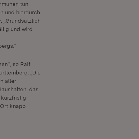
ommunen tun
en und hierdurch
r. „Grundsätzlich
llig und wird
ergs.“
en“, so Ralf
rttemberg. „Die
h aller
Haushalten, das
kurzfristig
 Ort knapp