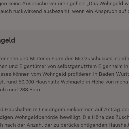
en keine Ansprüche verloren gehen: „Das Wohngeld w
auch rückwirkend ausbezahlt, wenn ein Anspruch auf 
geld
terinnen und Mieter in Form des Mietzuschusses, sond
nen und Eigentümer von selbstgenutztem Eigenheim in
sses können vom Wohngeld profitieren In Baden-Würt
uell rund 50.000 Haushalte Wohngeld in Höhe von monat
ich rund 288 Euro.
d Haushalten mit niedrigem Einkommen auf Antrag bei
(Öffnet in neuem Fenster)
ändigen Wohngeldbehörde
bewilligt. Die Höhe des Zusc
h nach der Anzahl der zu berücksichtigenden Haushalt