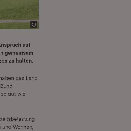
Anspruch auf
un gemeinsam
zen zu halten.
ster)
 haben das Land
m Bund
 so gut wie
rbeitsbelastung
ng und Wohnen,