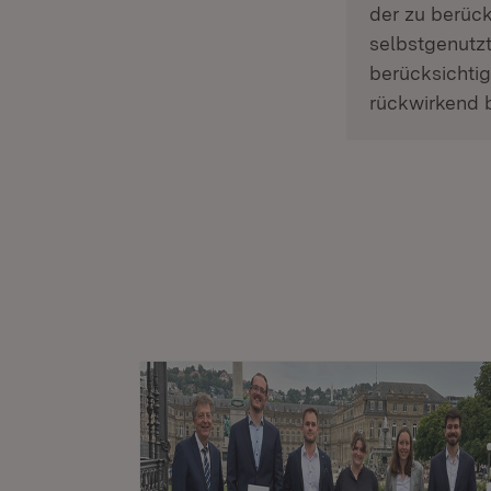
der zu berüc
selbstgenut
berücksichti
rückwirkend 