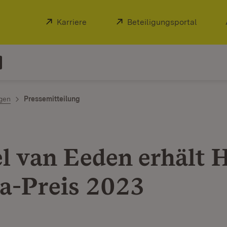
Extern:
Karriere
(Öffnet in neuem Fenster)
Extern:
Beteiligungsportal
(Öffnet
ngen
Pressemitteilung
l van Eeden erhält 
-Preis 2023