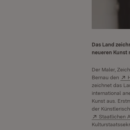
Das Land zeichn
neueren Kunst 
Der Maler, Zeic
Bernau den
zeichnet das L
international an
Kunst aus. Erst
der Künstlerisc
Extern:
Staatlichen 
Kulturstaatssek