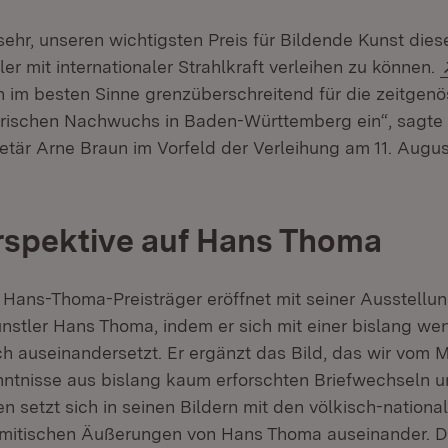
sehr, unseren wichtigsten Preis für Bildende Kunst die
r mit internationaler Strahlkraft verleihen zu können.
n neuem Fenster)
h im besten Sinne grenzüberschreitend für die zeitgen
erischen Nachwuchs in Baden-Württemberg ein“, sagte
etär Arne Braun im Vorfeld der Verleihung am 11. Augus
rspektive auf Hans Thoma
e Hans-Thoma-Preisträger eröffnet mit seiner Ausstellu
ünstler Hans Thoma, indem er sich mit einer bislang we
sch auseinandersetzt. Er ergänzt das Bild, das wir vom
ntnisse aus bislang kaum erforschten Briefwechseln un
n setzt sich in seinen Bildern mit den völkisch-nationa
mitischen Äußerungen von Hans Thoma auseinander. Da