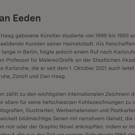
van Eeden
 Haag geborene Künstler studierte von 1989 bis 1993 an
eldende Kunsten seiner Heimatstadt. Als freischaffen
lange in Berlin, folgte jedoch einem Ruf nach Karlsruhe
n Professor für Malerei/Grafik an der Staatlichen Aka
 Karlsruhe, die er seit dem 1. Oktober 2021 auch leitet.
sruhe, Zürich und Den Haag.
n zählt zu den wichtigsten internationalen Zeichnern 
vor allem für seine tiefschwarzen Kohlezeichnungen zu 
tografien, Illustrierten, Werbematerialen und Postkarte
wickelt bildmächtige Serien mit narrativem Gehalt, die
lm noir oder der Graphic Novel anknüpften. Indem er i
inbaut, die aus der Zeit vor seinem Geburtsjahr 1965 s