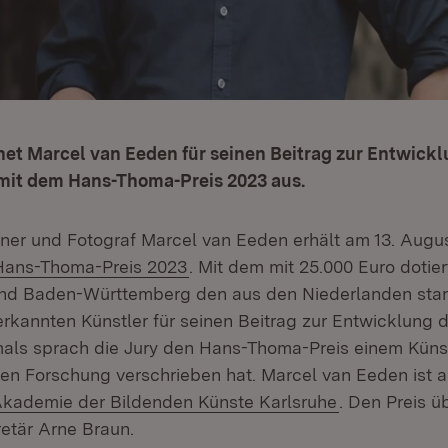
et Marcel van Eeden für seinen Beitrag zur Entwickl
mit dem Hans-Thoma-Preis 2023 aus.
hner und Fotograf Marcel van Eeden erhält am 13. Augus
Extern:
(Öffnet in neuem Fenster)
Hans-Thoma-Preis 2023
. Mit dem mit 25.000 Euro dotier
and Baden-Württemberg den aus den Niederlanden s
erkannten Künstler für seinen Beitrag zur Entwicklung 
mals sprach die Jury den Hans-Thoma-Preis einem Künstl
hen Forschung verschrieben hat. Marcel van Eeden ist 
(Öffnet in ne
Akademie der Bildenden Künste Karlsruhe
. Den Preis ü
retär Arne Braun.