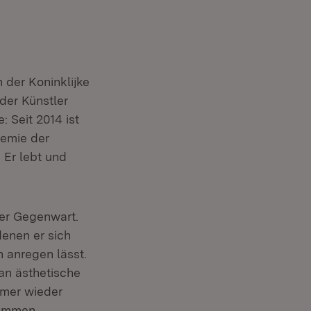
 der Koninklijke
der Künstler
: Seit 2014 ist
demie der
 Er lebt und
der Gegenwart.
denen er sich
n anregen lässt.
 an ästhetische
mmer wieder
tammen,