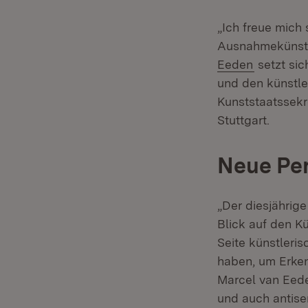
„Ich freue mich 
Ausnahmekünstle
(Öffnet i
Eeden
setzt sic
und den künstl
Kunststaatssekr
Stuttgart.
Neue Pe
„Der diesjährig
Blick auf den K
Seite künstleri
haben, um Erken
Marcel van Eede
und auch antise