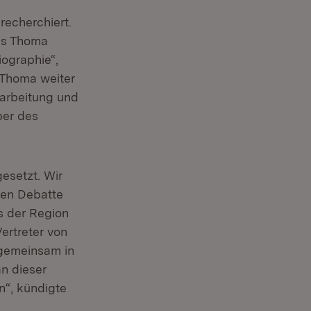
recherchiert.
ns Thoma
iographie“,
 Thoma weiter
farbeitung und
ber des
esetzt. Wir
ten Debatte
s der Region
ertreter von
u gemeinsam in
an dieser
n“, kündigte