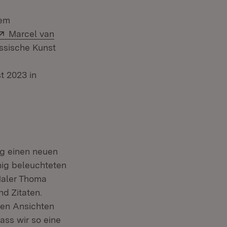
sem
Extern:
Marcel van
össische Kunst
t 2023 in
ng einen neuen
nig beleuchteten
 Maler Thoma
d Zitaten.
len Ansichten
ss wir so eine