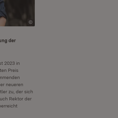
ung der
t 2023 in
ten Preis
tammenden
der neueren
er zu, der sich
auch Rektor der
uem Fenster)
berreicht