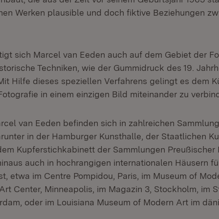
inen Werken plausible und doch fiktive Beziehungen z
tigt sich Marcel van Eeden auch auf dem Gebiet der Fot
storische Techniken, wie der Gummidruck des 19. Jahrh
 Mit Hilfe dieses speziellen Verfahrens gelingt es dem Kü
otografie in einem einzigen Bild miteinander zu verbin
rcel van Eeden befinden sich in zahlreichen Sammlung
runter in der Hamburger Kunsthalle, der Staatlichen Ku
dem Kupferstichkabinett der Sammlungen Preußischer K
hinaus auch in hochrangigen internationalen Häusern fü
t, etwa im Centre Pompidou, Paris, im Museum of Mod
Art Center, Minneapolis, im Magazin 3, Stockholm, im S
dam, oder im Louisiana Museum of Modern Art im dän