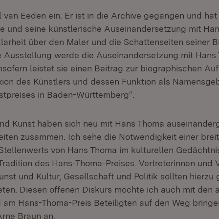
 van Eeden ein: Er ist in die Archive gegangen und hat 
e und seine künstlerische Auseinandersetzung mit Ha
larheit über den Maler und die Schattenseiten seiner B
e Ausstellung werde die Auseinandersetzung mit Hans
nsofern leistet sie einen Beitrag zur biographischen Au
exion des Künstlers und dessen Funktion als Namensge
stpreises in Baden-Württemberg“.
nd Kunst haben sich neu mit Hans Thoma auseinanderg
eiten zusammen. Ich sehe die Notwendigkeit einer brei
Stellenwerts von Hans Thoma im kulturellen Gedächtni
Tradition des Hans-Thoma-Preises. Vertreterinnen und V
nst und Kultur, Gesellschaft und Politik sollten hierz
reten. Diesen offenen Diskurs möchte ich auch mit den 
 am Hans-Thoma-Preis Beteiligten auf den Weg bringe
Arne Braun an.