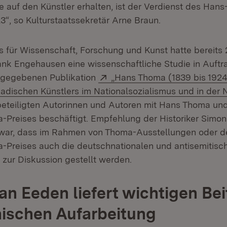
e auf den Künstler erhalten, ist der Verdienst des Han
3“, so Kulturstaatssekretär Arne Braun.
s für Wissenschaft, Forschung und Kunst hatte bereits 
rank Engehausen eine wissenschaftliche Studie in Auftr
Extern:
sgegebenen Publikation
„Hans Thoma (1839 bis 1924
adischen Künstlers im Nationalsozialismus und in der 
beteiligten Autorinnen und Autoren mit Hans Thoma un
Preises beschäftigt. Empfehlung der Historiker Simo
r war, dass im Rahmen von Thoma-Ausstellungen oder d
-Preises auch die deutschnationalen und antisemitis
 zur Diskussion gestellt werden.
an Eeden liefert wichtigen Bei
ischen Aufarbeitung