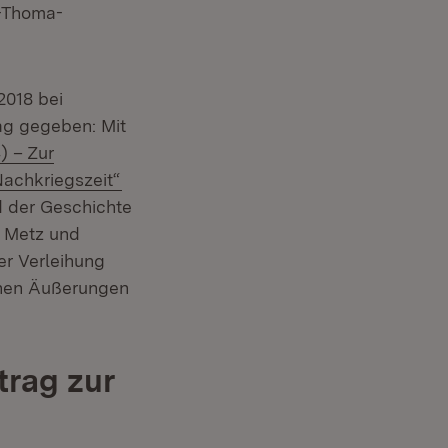
s-Thoma-
2018 bei
ag gegeben: Mit
) – Zur
(Öffnet in neuem Fenster)
Nachkriegszeit“
d der Geschichte
n Metz und
er Verleihung
chen Äußerungen
trag zur