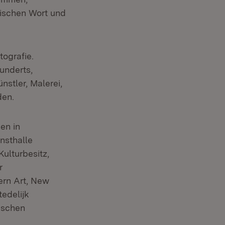
wischen Wort und
ografie.
underts,
nstler, Malerei,
den.
en in
nsthalle
ulturbesitz,
r
ern Art, New
tedelijk
ischen