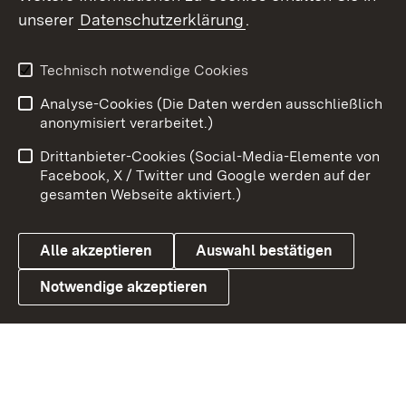
unserer
Datenschutzerklärung
.
X / Twitter
Youtube
Technisch notwendige Cookies
Analyse-Cookies (Die Daten werden ausschließlich
Zum 
anonymisiert verarbeitet.)
Impressum
Kontakt
Drittanbieter-Cookies (Social-Media-Elemente von
Benutzungshinweise
Barrierefreiheit
Facebook, X / Twitter und Google werden auf der
gesamten Webseite aktiviert.)
Datenschutz
Cookies
Alle akzeptieren
Auswahl bestätigen
Notwendige akzeptieren
Link zum Landesportal