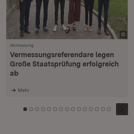
Vermessung
Vermessungsreferendare legen
Große Staatsprüfung erfolgreich
ab
Mehr
Zu Kachel: 0
Zu Kachel: 1
Zu Kachel: 2
Zu Kachel: 3
Zu Kachel: 4
Zu Kachel: 5
Zu Kachel: 6
Zu Kachel: 7
Zu Kachel: 8
Zu Kachel: 9
Zu Kachel: 10
Zu Kachel: 11
Zu Kachel: 12
Zu Kachel: 1
Zu Kachel