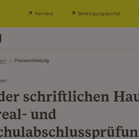
Extern:
Karriere
(Öffnet in neuem Fenster)
Extern:
Beteiligungsportal
(Öffnet
ngen
Pressemitteilung
gen
der schriftlichen Hau
eal- und
chulabschlussprüfu