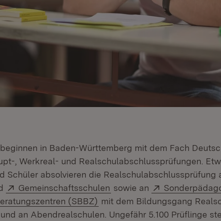
 beginnen in Baden-Württemberg mit dem Fach Deutsc
aupt-, Werkreal- und Realschulabschlussprüfungen. Et
d Schüler absolvieren die Realschulabschlussprüfung 
fnet in neuem Fenster)
Extern:
(Öffnet in neuem Fenster)
Extern:
d
Gemeinschaftsschulen
sowie an
Sonderpädag
(Öffnet in neuem Fenster)
Beratungszentren (SBBZ)
mit dem Bildungsgang Realsc
und an Abendrealschulen. Ungefähr 5.100 Prüflinge ste