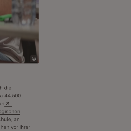
h die
wa 44.500
Extern:
an
ogischen
hule, an
hen vor ihrer