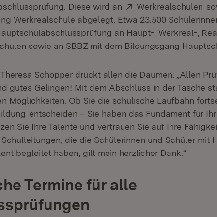
Extern:
(Öf
bschlussprüfung. Diese wird an
Werkrealschulen
so
ng Werkrealschule abgelegt. Etwa 23.500 Schülerinne
Hauptschulabschlussprüfung an Haupt-, Werkreal-, Rea
chulen sowie an SBBZ mit dem Bildungsgang Hauptsch
n Theresa Schopper drückt allen die Daumen: „Allen Pr
und gutes Gelingen! Mit dem Abschluss in der Tasche sta
en Möglichkeiten. Ob Sie die schulische Laufbahn forts
n:
(Öffnet in neuem Fenster)
ildung
entscheiden – Sie haben das Fundament für Ihr
en Sie Ihre Talente und vertrauen Sie auf Ihre Fähigkei
 Schulleitungen, die die Schülerinnen und Schüler mit
ent begleitet haben, gilt mein herzlicher Dank.“
che Termine für alle
ssprüfungen