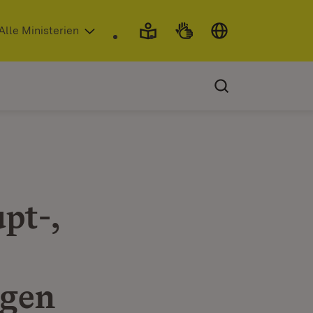
 in neuem Fenster)
Alle Ministerien
pt-,
ngen