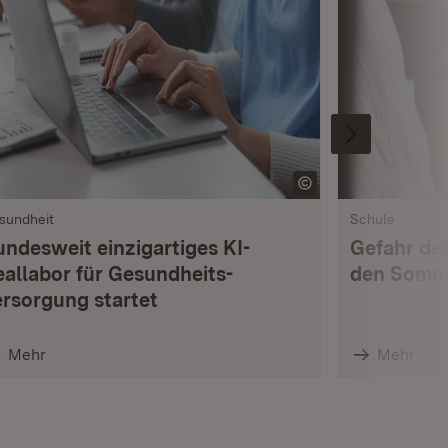
sundheit
Schule
undesweit einzigartiges KI-
Gefahr de
eallabor für Gesundheits­
den Somme
ersorgung startet
Mehr
Mehr