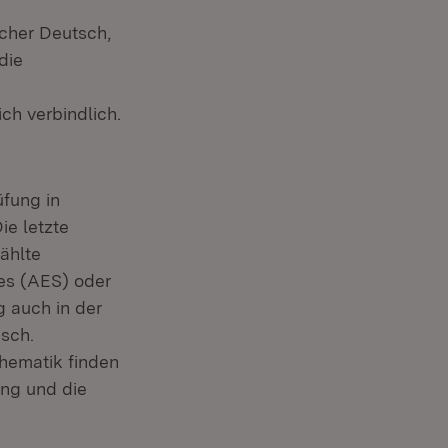
ächer Deutsch,
die
ch verbindlich.
üfung in
ie letzte
ählte
les (AES) oder
 auch in der
sch.
hematik finden
ung und die