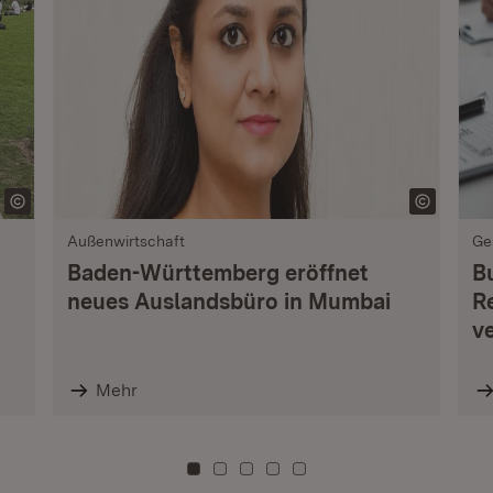
Außenwirtschaft
Ge
Baden-Württemberg eröffnet
B
neues Auslandsbüro in Mumbai
R
v
Mehr
Zu Kachel: 0
Zu Kachel: 3
Zu Kachel: 6
Zu Kachel: 9
Zu Kachel: 12