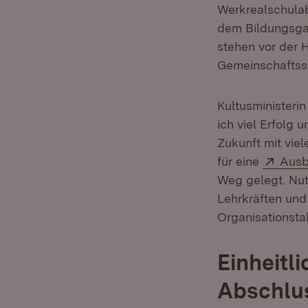
Werkrealschula
dem Bildungsga
stehen vor der 
Gemeinschaftss
Kultusministeri
ich viel Erfolg 
Zukunft mit viel
Exter
für eine
Ausb
Weg gelegt. Nutz
Lehrkräften und
Organisationstal
Einheitli
Abschlu