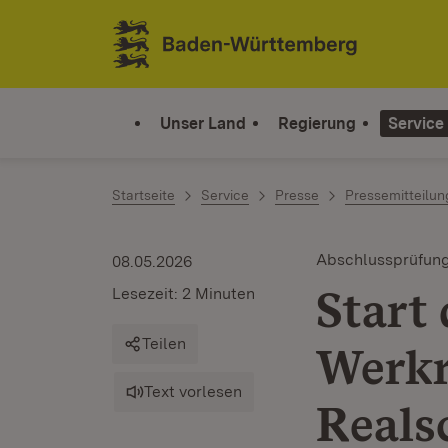
Zum Inhalt springen
Link zur Startseite
Unser Land
Regierung
Service
Startseite
Service
Presse
Pressemitteilu
Abschlussprüfun
08.05.2026
Start 
Lesezeit: 2 Minuten
Teilen
Werkr
Text vorlesen
Reals