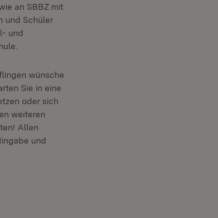
fnet in neuem Fenster)
wie an SBBZ mit
n und Schüler
l- und
ule.
üflingen wünsche
rten Sie in eine
etzen oder sich
en weiteren
ten! Allen
 Hingabe und