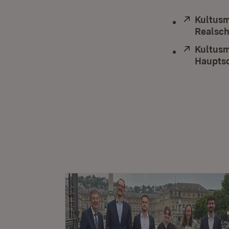
Extern:
Kultusm
Realsch
Extern:
Kultusm
Haupts