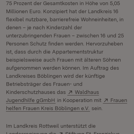
75 Prozent der Gesamtkosten in Höhe von 5,05
Millionen Euro. Konzipiert hat der Landkreis 16
flexibel nutzbare, barrierefreie Wohneinheiten, in
denen – je nach Kinderzahl der
unterzubringenden Frauen – zwischen 16 und 25
Personen Schutz finden werden. Hervorzuheben
ist, dass durch die Appartementstruktur
beispielsweise auch Frauen mit älteren Söhnen
aufgenommen werden können. Im Auftrag des
Landkreises Böblingen wird der künftige
Betriebsträger des Frauen- und
Extern:
Kinderschutzhauses das
Waldhaus
(Öffnet in neuem Fenster)
Extern:
Jugendhilfe gGmbH
in Kooperation mit
Frauen
(Öffnet in neuem 
helfen Frauen Kreis Böblingen e.V.
sein.
Im Landkreis Rottweil unterstützt die
Extern:
(Öffn
Landesregierung die
Stiftung St. Franziskus