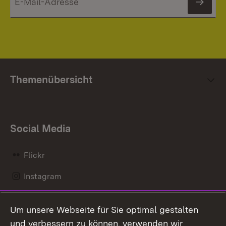
News
Themenübersicht
Social Media
Flickr
Instagram
LinkedIn
Um unsere Webseite für Sie optimal gestalten
Mastodon
und verbessern zu können, verwenden wir