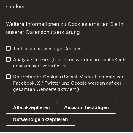
Cookies.
Messenger
Social Wall
Weitere Informationen zu Cookies erhalten Sie in
unserer
Datenschutzerklärung
.
X / Twitter
Youtube
Technisch notwendige Cookies
Analyse-Cookies (Die Daten werden ausschließlich
Zum 
anonymisiert verarbeitet.)
Impressum
Kontakt
Drittanbieter-Cookies (Social-Media-Elemente von
Benutzungshinweise
Barrierefreiheit
Facebook, X / Twitter und Google werden auf der
gesamten Webseite aktiviert.)
Datenschutz
Cookies
Alle akzeptieren
Auswahl bestätigen
Notwendige akzeptieren
Link zum Landesportal