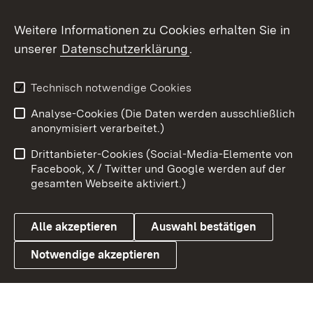
Social Wall
Weitere Informationen zu Cookies erhalten Sie in
unserer
Datenschutzerklärung
.
X / Twitter
Youtube
Technisch notwendige Cookies
Analyse-Cookies (Die Daten werden ausschließlich
Zum 
anonymisiert verarbeitet.)
Impressum
Kontakt
Drittanbieter-Cookies (Social-Media-Elemente von
Benutzungshinweise
Barrierefreiheit
Facebook, X / Twitter und Google werden auf der
gesamten Webseite aktiviert.)
Datenschutz
Cookies
Alle akzeptieren
Auswahl bestätigen
Notwendige akzeptieren
Link zum Landesportal