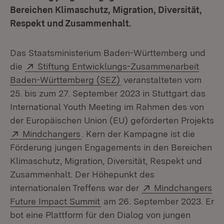
Bereichen Klimaschutz, Migration, Diversität,
Respekt und Zusammenhalt.
Das Staatsministerium Baden-Württemberg und
Extern:
die
Stiftung Entwicklungs-Zusammenarbeit
(Öffnet in neuem Fenster
Baden-Württemberg (SEZ)
veranstalteten vom
25. bis zum 27. September 2023 in Stuttgart das
International Youth Meeting im Rahmen des von
der Europäischen Union (EU) geförderten Projekts
Extern:
(Öffnet in neuem Fenster)
Mindchangers
. Kern der Kampagne ist die
Förderung jungen Engagements in den Bereichen
Klimaschutz, Migration, Diversität, Respekt und
Zusammenhalt. Der Höhepunkt des
Extern:
internationalen Treffens war der
Mindchangers
(Öffnet in neuem Fenster)
Future Impact Summit
am 26. September 2023. Er
bot eine Plattform für den Dialog von jungen