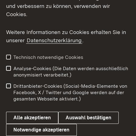
Mastodon
und verbessern zu können, verwenden wir
Cookies.
Messenger
Social Wall
Weitere Informationen zu Cookies erhalten Sie in
unserer
Datenschutzerklärung
.
X / Twitter
Youtube
Technisch notwendige Cookies
Analyse-Cookies (Die Daten werden ausschließlich
Zum 
anonymisiert verarbeitet.)
Impressum
Kontakt
Drittanbieter-Cookies (Social-Media-Elemente von
Benutzungshinweise
Barrierefreiheit
Facebook, X / Twitter und Google werden auf der
gesamten Webseite aktiviert.)
Datenschutz
Cookies
Alle akzeptieren
Auswahl bestätigen
Notwendige akzeptieren
Link zum Landesportal