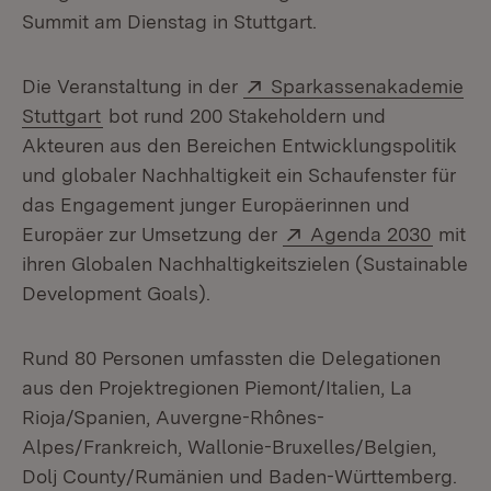
Summit am Dienstag in Stuttgart.
Extern:
Die Veranstaltung in der
Sparkassenakademie
(Öffnet in neuem Fenster)
Stuttgart
bot rund 200 Stakeholdern und
Akteuren aus den Bereichen Entwicklungspolitik
und globaler Nachhaltigkeit ein Schaufenster für
das Engagement junger Europäerinnen und
Extern:
(Öffne
Europäer zur Umsetzung der
Agenda 2030
mit
ihren Globalen Nachhaltigkeitszielen (Sustainable
Development Goals).
Rund 80 Personen umfassten die Delegationen
aus den Projektregionen Piemont/Italien, La
Rioja/Spanien, Auvergne-Rhônes-
Alpes/Frankreich, Wallonie-Bruxelles/Belgien,
Dolj County/Rumänien und Baden-Württemberg.