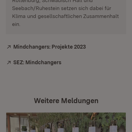
Rottenburg, Schwäbisch Hall und
Seebach/Ruhestein setzen sich dabei für
Klima und gesellschaftlichen Zusammenhalt
ein.
Extern:
Mindchangers: Projekte 2023
(Öffnet in neuem F
Extern:
SEZ: Mindchangers
(Öffnet in neuem Fenster)
Weitere Meldungen