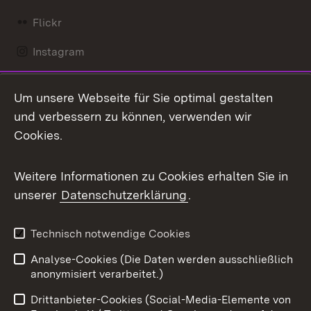
Flickr
Instagram
LinkedIn
Um unsere Webseite für Sie optimal gestalten
Mastodon
und verbessern zu können, verwenden wir
Cookies.
Messenger
Social Wall
Weitere Informationen zu Cookies erhalten Sie in
unserer
Datenschutzerklärung
.
X / Twitter
Youtube
Technisch notwendige Cookies
Analyse-Cookies (Die Daten werden ausschließlich
Zum 
anonymisiert verarbeitet.)
Impressum
Kontakt
Drittanbieter-Cookies (Social-Media-Elemente von
Benutzungshinweise
Barrierefreiheit