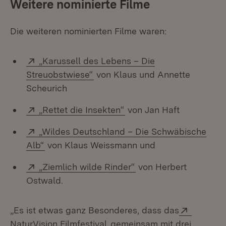
Weitere nominierte Filme
Die weiteren nominierten Filme waren:
Extern:
„Karussell des Lebens – Die
(Öffnet in neuem Fenster)
Streuobstwiese“
von Klaus und Annette
Scheurich
Extern:
(Öffnet in neuem Fenster
„Rettet die Insekten“
von Jan Haft
Extern:
„Wildes Deutschland – Die Schwäbische
(Öffnet in neuem Fenster)
Alb“
von Klaus Weissmann und
Extern:
(Öffnet in neuem Fens
„Ziemlich wilde Rinder“
von Herbert
Ostwald.
Extern:
„Es ist etwas ganz Besonderes, dass das
(Öffnet in neuem Fenster)
NaturVision Filmfestival
gemeinsam mit drei