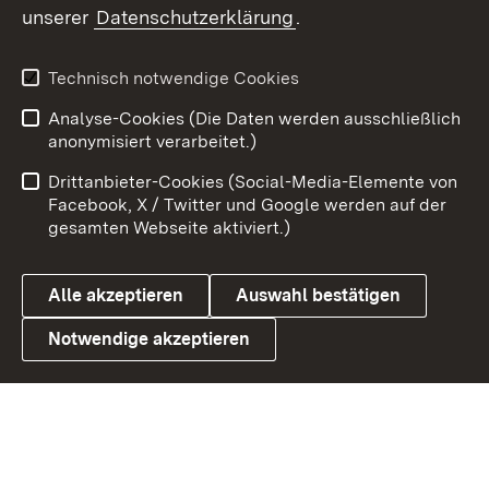
unserer
Datenschutzerklärung
.
X / Twitter
Youtube
Technisch notwendige Cookies
Analyse-Cookies (Die Daten werden ausschließlich
Zum 
anonymisiert verarbeitet.)
Impressum
Kontakt
Drittanbieter-Cookies (Social-Media-Elemente von
Benutzungshinweise
Barrierefreiheit
Facebook, X / Twitter und Google werden auf der
gesamten Webseite aktiviert.)
Datenschutz
Cookies
Alle akzeptieren
Auswahl bestätigen
Notwendige akzeptieren
Link zum Landesportal