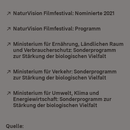
Extern:
NaturVision Filmfestival: Nominierte 2021
(Öffne
Extern:
NaturVision Filmfestival: Programm
(Öffnet in 
Extern:
Ministerium für Ernährung, Ländlichen Raum
und Verbraucherschutz: Sonderprogramm
zur Stärkung der biologischen Vielfalt
(Öffnet i
Extern:
Ministerium für Verkehr: Sonderprogramm
zur Stärkung der biologischen Vielfalt
(Öffnet i
Extern:
Ministerium für Umwelt, Klima und
Energiewirtschaft: Sonderprogramm zur
Stärkung der biologischen Vielfalt
(Öffnet in ne
Quelle: