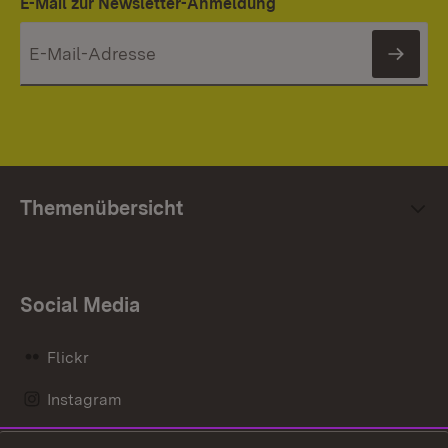
E-Mail zur Newsletter-Anmeldung
News
Themenübersicht
Social Media
Flickr
Instagram
LinkedIn