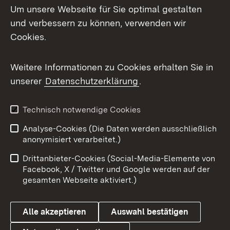
Um unsere Webseite für Sie optimal gestalten
Mastodon
und verbessern zu können, verwenden wir
Cookies.
Messenger
Social Wall
Weitere Informationen zu Cookies erhalten Sie in
unserer
Datenschutzerklärung
.
X / Twitter
Youtube
Technisch notwendige Cookies
Analyse-Cookies (Die Daten werden ausschließlich
Zum 
anonymisiert verarbeitet.)
Impressum
Kontakt
Drittanbieter-Cookies (Social-Media-Elemente von
Benutzungshinweise
Barrierefreiheit
Facebook, X / Twitter und Google werden auf der
gesamten Webseite aktiviert.)
Datenschutz
Cookies
Alle akzeptieren
Auswahl bestätigen