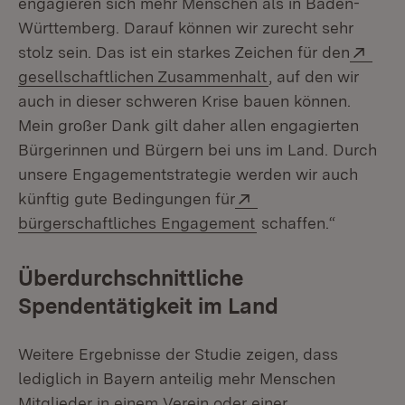
engagieren sich mehr Menschen als in Baden-
Württemberg. Darauf können wir zurecht sehr
Exte
stolz sein. Das ist ein starkes Zeichen für den
(Öffnet in neuem F
gesellschaftlichen Zusammenhalt
, auf den wir
auch in dieser schweren Krise bauen können.
Mein großer Dank gilt daher allen engagierten
Bürgerinnen und Bürgern bei uns im Land. Durch
unsere Engagementstrategie werden wir auch
Extern:
künftig gute Bedingungen für
(Öffnet in neuem Fe
bürgerschaftliches Engagement
schaffen.“
Überdurchschnittliche
Spendentätigkeit im Land
Weitere Ergebnisse der Studie zeigen, dass
lediglich in Bayern anteilig mehr Menschen
Mitglieder in einem Verein oder einer