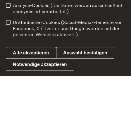
Analyse-Cookies (Die Daten werden ausschließlich
Zum 
anonymisiert verarbeitet.)
Impressum
Kontakt
Drittanbieter-Cookies (Social-Media-Elemente von
Benutzungshinweise
Barrierefreiheit
Facebook, X / Twitter und Google werden auf der
gesamten Webseite aktiviert.)
Datenschutz
Cookies
Alle akzeptieren
Auswahl bestätigen
Notwendige akzeptieren
Link zum Landesportal