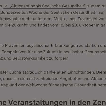
Extern:
(Öffnet in
as
„Aktionsbündnis Seelische Gesundheit"
zudem run
Extern:
(Öffn
Bundesweiten Woche der Seelischen Gesundheit
" auf
tionswoche steht unter dem Motto „Lass Zuversicht wa
in die Zukunft” und findet vom 10. bis 20. Oktober in 
, die Prävention psychischer Erkrankungen zu stärken un
Perspektiven für eine Zukunft in seelischer Gesundhei
nz und Selbstwirksamkeit zu fördern.
ster Lucha sagte: „Ich danke allen Einrichtungen, Dien
, dass sie sich mit zahlreichen Angeboten und Aktion
lttag und der Weltwoche für seelische Gesundheit betei
he Veranstaltungen in den Zen