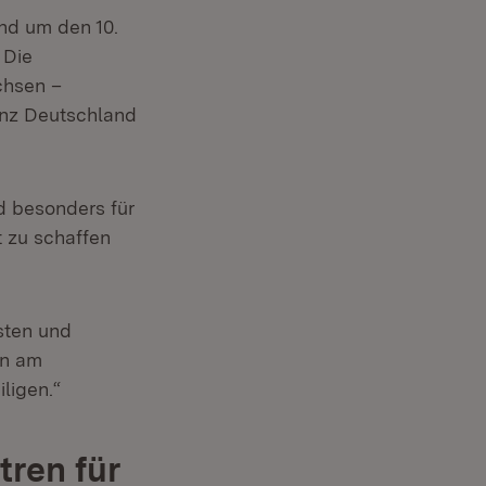
 neuem Fenster)
d um den 10.
et in neuem Fenster)
. Die
chsen –
ganz Deutschland
d besonders für
t zu schaffen
sten und
en am
ligen.“
tren für