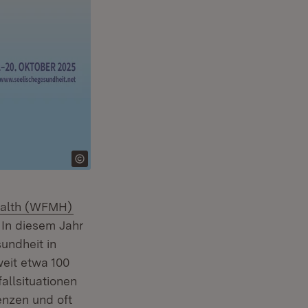
(Öffnet in neuem Fenster)
ealth (WFMH)
 In diesem Jahr
undheit in
eit etwa 100
allsituationen
nzen und oft