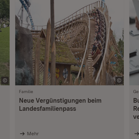
Familie
Ge
Neue Vergünstigungen beim
B
Landesfamilienpass
R
v
Mehr