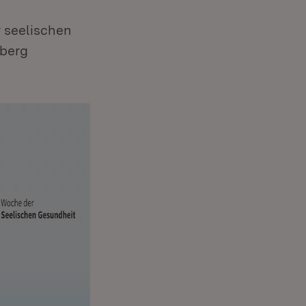
r seelischen
mberg