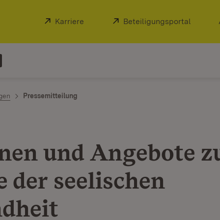
Extern:
Karriere
(Öffnet in neuem Fenster)
Extern:
Beteiligungsportal
(Öffnet
ngen
Pressemitteilung
nen und Angebote z
 der seelischen
dheit