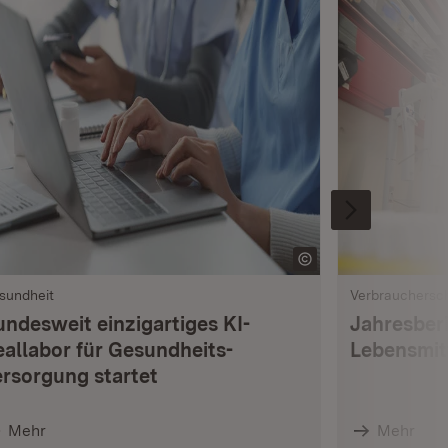
sundheit
Verbrauchersc
undesweit einzigartiges KI-
Jahresberi
eallabor für Gesundheits­
Lebensmi
ersorgung startet
Mehr
Mehr