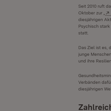
Seit 2010 ruft d
Oktober zur „
diesjährigen Ak
Psychisch stark 
statt.
Das Ziel ist es
junge Menschen 
und ihre Resilie
Gesundheitsmini
Verbänden dafür
diesjährigen We
Zahlreic