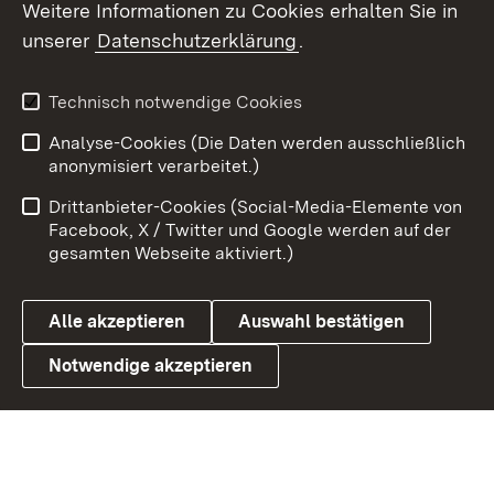
Weitere Informationen zu Cookies erhalten Sie in
unserer
Datenschutzerklärung
.
X / Twitter
Youtube
Technisch notwendige Cookies
Analyse-Cookies (Die Daten werden ausschließlich
Zum 
anonymisiert verarbeitet.)
Impressum
Kontakt
Drittanbieter-Cookies (Social-Media-Elemente von
Benutzungshinweise
Barrierefreiheit
Facebook, X / Twitter und Google werden auf der
gesamten Webseite aktiviert.)
Datenschutz
Cookies
Alle akzeptieren
Auswahl bestätigen
Notwendige akzeptieren
Link zum Landesportal