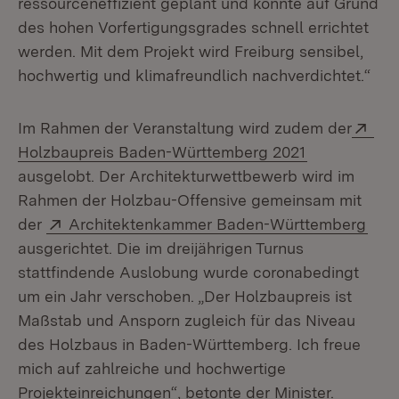
ressourceneffizient geplant und konnte auf Grund
des hohen Vorfertigungsgrades schnell errichtet
werden. Mit dem Projekt wird Freiburg sensibel,
hochwertig und klimafreundlich nachverdichtet.“
Ext
Im Rahmen der Veranstaltung wird zudem der
(Öffnet in n
Holzbaupreis Baden-Württemberg 2021
ausgelobt. Der Architekturwettbewerb wird im
Rahmen der Holzbau-Offensive gemeinsam mit
Extern:
(Öff
der
Architektenkammer Baden-Württemberg
ausgerichtet. Die im dreijährigen Turnus
stattfindende Auslobung wurde coronabedingt
um ein Jahr verschoben. „Der Holzbaupreis ist
Maßstab und Ansporn zugleich für das Niveau
des Holzbaus in Baden-Württemberg. Ich freue
mich auf zahlreiche und hochwertige
Projekteinreichungen“, betonte der Minister.