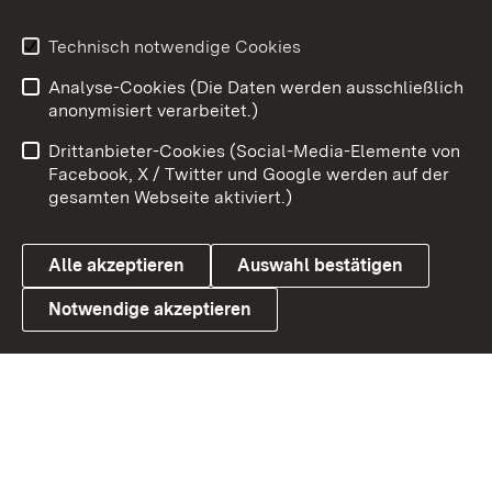
Youtube
Technisch notwendige Cookies
Analyse-Cookies (Die Daten werden ausschließlich
Zum 
anonymisiert verarbeitet.)
Impressum
Kontakt
Drittanbieter-Cookies (Social-Media-Elemente von
Benutzungshinweise
Barrierefreiheit
Facebook, X / Twitter und Google werden auf der
gesamten Webseite aktiviert.)
Datenschutz
Cookies
Alle akzeptieren
Auswahl bestätigen
Notwendige akzeptieren
Link zum Landesportal