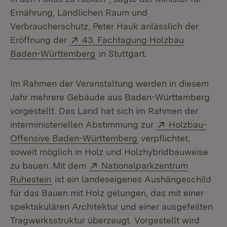
Ernährung, Ländlichen Raum und
Verbraucherschutz, Peter Hauk anlässlich der
Extern:
Eröffnung der
43. Fachtagung Holzbau
(Öffnet in neuem Fenster)
Baden-Württemberg
in Stuttgart.
Im Rahmen der Veranstaltung werden in diesem
Jahr mehrere Gebäude aus Baden-Württemberg
vorgestellt. Das Land hat sich im Rahmen der
Extern:
interministeriellen Abstimmung zur
Holzbau-
(Öffnet in neuem Fens
Offensive Baden-Württemberg
verpflichtet,
soweit möglich in Holz und Holzhybridbauweise
Extern:
zu bauen. Mit dem
Nationalparkzentrum
(Öffnet in neuem Fenster)
Ruhestein
ist ein landeseigenes Aushängeschild
für das Bauen mit Holz gelungen, das mit einer
spektakulären Architektur und einer ausgefeilten
Tragwerksstruktur überzeugt. Vorgestellt wird