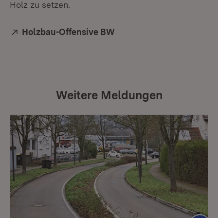
Holz zu setzen.
Extern:
Holzbau-Offensive BW
(Öffnet in neuem Fenster
Weitere Meldungen