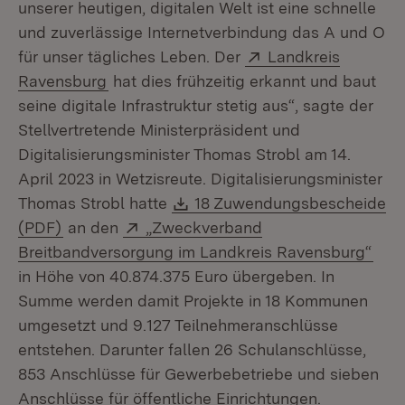
unserer heutigen, digitalen Welt ist eine schnelle
und zuverlässige Internetverbindung das A und O
Extern:
für unser tägliches Leben. Der
Landkreis
(Öffnet in neuem Fenster)
Ravensburg
hat dies frühzeitig erkannt und baut
seine digitale Infrastruktur stetig aus“, sagte der
Stellvertretende Ministerpräsident und
Digitalisierungsminister Thomas Strobl am 14.
April 2023 in Wetzisreute. Digitalisierungsminister
Download:
Thomas Strobl hatte
18 Zuwendungsbescheide
(Öffnet in neuem Fenster)
Extern:
(PDF)
an den
„Zweckverband
(Öff
Breitbandversorgung im Landkreis Ravensburg“
in Höhe von 40.874.375 Euro übergeben. In
Summe werden damit Projekte in 18 Kommunen
umgesetzt und 9.127 Teilnehmeranschlüsse
entstehen. Darunter fallen 26 Schulanschlüsse,
853 Anschlüsse für Gewerbebetriebe und sieben
Anschlüsse für öffentliche Einrichtungen.