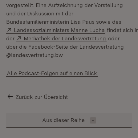
vorgestellt. Eine Aufzeichnung der Vorstellung
und der Diskussion mit der
Bundesfamilienministerin Lisa Paus sowie des
Extern:
(Öffnet in n
Landessozialministers Manne Lucha
findet sich i
Extern:
(Öffnet in n
der
Mediathek der Landesvertretung
oder
über die Facebook-Seite der Landesvertretung
@landesvertretung.bw
Alle Podcast-Folgen auf einen Blick
Zurück zur Übersicht
Inhalt auswählen
Aus dieser Reihe