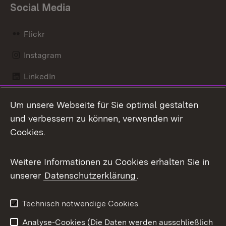
Social Media
Flickr
Instagram
LinkedIn
Mastodon
Um unsere Webseite für Sie optimal gestalten
und verbessern zu können, verwenden wir
Messenger
Cookies.
Social Wall
Weitere Informationen zu Cookies erhalten Sie in
X / Twitter
unserer
Datenschutzerklärung
.
Youtube
Technisch notwendige Cookies
Zum 
Analyse-Cookies (Die Daten werden ausschließlich
Impressum
Kontakt