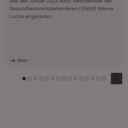
und seit Januar 2023 auch Vorsitzemder der
Gesundheitsministerkonferenz (GKM) Manne
Lucha eingeladen.
Mehr
Zu Kachel: 0
Zu Kachel: 1
Zu Kachel: 2
Zu Kachel: 3
Zu Kachel: 4
Zu Kachel: 5
Zu Kachel: 6
Zu Kachel: 7
Zu Kachel: 8
Zu Kachel: 9
Zu Kachel: 10
Zu Kachel: 11
Zu Kachel: 12
Zu Kachel: 1
Zu Kachel