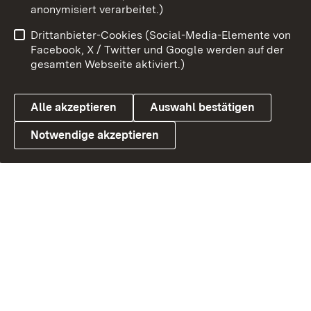
anonymisiert verarbeitet.)
Benutzungshinweise
Barrierefreiheit
Drittanbieter-Cookies (Social-Media-Elemente von
Datenschutz
Cookies
Facebook, X / Twitter und Google werden auf der
gesamten Webseite aktiviert.)
Alle akzeptieren
Auswahl bestätigen
Link zum Landesportal
Notwendige akzeptieren