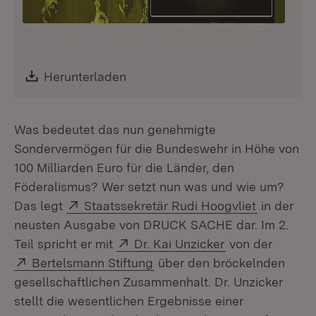
Download:
Herunterladen
(Öffnet in neuem Fenster)
Was bedeutet das nun genehmigte
Sondervermögen für die Bundeswehr in Höhe von
100 Milliarden Euro für die Länder, den
Föderalismus? Wer setzt nun was und wie um?
Extern:
(Öffnet in
Das legt
Staatssekretär Rudi Hoogvliet
in der
neusten Ausgabe von DRUCK SACHE dar. Im 2.
Extern:
(Öffnet in neue
Teil spricht er mit
Dr. Kai Unzicker
von der
Extern:
(Öffnet in neuem Fenster)
Bertelsmann Stiftung
über den bröckelnden
gesellschaftlichen Zusammenhalt. Dr. Unzicker
stellt die wesentlichen Ergebnisse einer