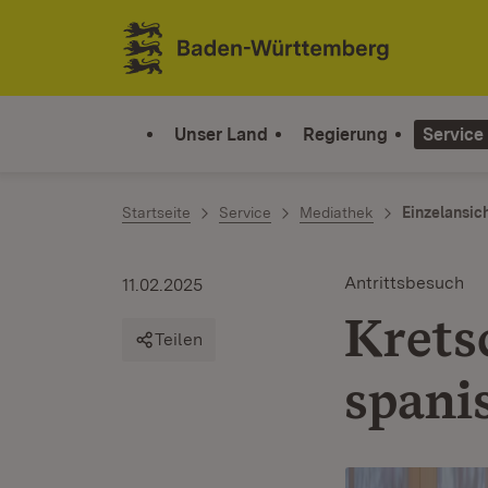
Zum Inhalt springen
Link zur Startseite
Unser Land
Regierung
Service
Startseite
Service
Mediathek
Einzelansic
Antrittsbesuch
11.02.2025
Krets
Teilen
spani