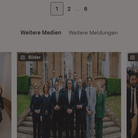
…
Zur Seite
1
Zur Seite
2
Zur letzten Seite
6
Weitere Medien
Weitere Meldungen
Bilder