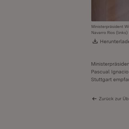
Ministerpräsident W
Navarro Rios (links)
Download:
Herunterlad
Ministerpräside
Pascual Ignacio 
Stuttgart empfa
Zurück zur Üb