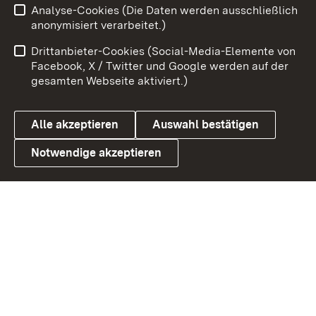
Analyse-Cookies (Die Daten werden ausschließlich
Zum 
anonymisiert verarbeitet.)
Impressum
Kontakt
Drittanbieter-Cookies (Social-Media-Elemente von
Benutzungshinweise
Barrierefreiheit
Facebook, X / Twitter und Google werden auf der
gesamten Webseite aktiviert.)
Datenschutz
Cookies
Alle akzeptieren
Auswahl bestätigen
Notwendige akzeptieren
Link zum Landesportal